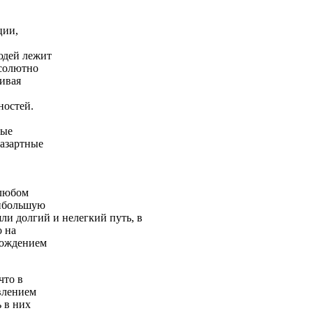
ции,
юдей лежит
бсолютно
чивая
ностей.
вые
 азартные
 любом
аибольшую
ли долгий и нелегкий путь, в
о на
вождением
что в
влением
 в них