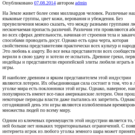
Опубликовано
07.08.2014
автором
admin
На Земле живет более семи миллиардов человек. Различные на
языковые группы, цвет кожи, верования и убеждения. Без
преувеличения можно сказать, что между разными группами л
нескончаемая пропасть различий. Различия эти проявляются а
во всех сферах деятельности, начиная от строения тела и закан
способами проводить досуг. Однако есть одна черта, которая
свойственна представителям практически всех культур и народ
Это любовь к азарту. Во все века представители всех сообществ
верили в свою удачу и хотели ее испытать. Древние греки, пер
индейцы и представители европейской элиты любили играть в
игры.
И наиболее древним и ярким представителем этой индустрии
являются лотереи. Их объединяющая сила состоит в том, что в
уголке мира есть поклонники этой игры. Однако, наверное, н
популярность имеют все-таки американские лотереи. Они прош
некоторые периоды власти даже пытались их запретить. Однак
сегодняшний день эти игры являются излюбленным времяпро
множества людей по всему миру.
Одним из ключевых преимуществ этой индустрии является то, 
ней больше нет никаких территориальных ограничений. С поя
интернета игрок из любого уголка земного шара может принять