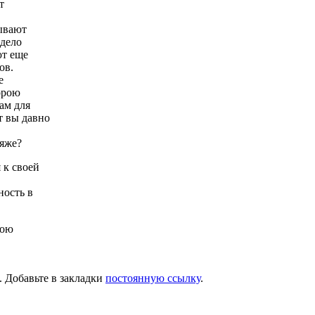
т
ывают
 дело
ют еще
ов.
е
орою
ам для
т вы давно
ляже?
 к своей
ность в
вою
. Добавьте в закладки
постоянную ссылку
.