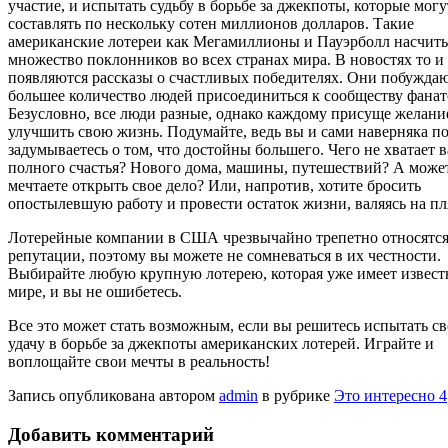
участие, и испытать судьбу в борьбе за джекпоты, которые могу
составлять по нескольку сотен миллионов долларов. Такие
американские лотереи как Мегамиллионы и Пауэрболл насчит
множество поклонников во всех странах мира. В новостях то и
появляются рассказы о счастливых победителях. Они побужда
большее количество людей присоединиться к сообществу фанат
Безусловно, все люди разные, однако каждому присуще желани
улучшить свою жизнь. Подумайте, ведь вы и сами наверняка п
задумываетесь о том, что достойны большего. Чего не хватает в
полного счастья? Нового дома, машины, путешествий? А може
мечтаете открыть свое дело? Или, напротив, хотите бросить
опостылевшую работу и провести остаток жизни, валяясь на п
Лотерейные компании в США чрезвычайно трепетно относятся
репутации, поэтому вы можете не сомневаться в их честности.
Выбирайте любую крупную лотерею, которая уже имеет извест
мире, и вы не ошибетесь.
Все это может стать возможным, если вы решитесь испытать с
удачу в борьбе за джекпоты американских лотерей. Играйте и
воплощайте свои мечты в реальность!
Запись опубликована автором
admin
в рубрике
Это интересно 4
Добавить комментарий