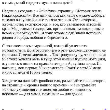
в семье, мной гордятся муж и наши дети!
Недавно я создала в «Фэйсбуке» страницу «История земли
Нижего­родской». Все начина­лось как наше с мужем хобби, а
сегодня в группе больше тысячи человек. Это историки,
журнали­сты, экскурсоводы и все, кто увлекается историей
края. Мы делимся наход­ками, организовываем викторины и
необычные экскурсии. Я хочу, чтобы люди знали историю
родного города, любили и берегли его.
Я познакомилась с мужчиной, который увлекается
мотоциклами. До этого я ничего о бай- керском движении не
слышала. И меня зацепи­ло… Так тронуло душу, что я поняла:
мне тоже хочется быть в гуще этой жизни! Купила мотоцикл,
отучилась в школе на права категории А, купила шлем. И,
наконец, мои первые 50 километров! Счастье есть! У меня
много планов))) И мне только
Заходите на наш сайт goodhouse.ru, размещай­те свои истории
на стра­нице «Героиня нашего времени» и выигрывайте
золотые украшения с символами любви и нежности:
побольше — для мамы, поменьше — для дочки.