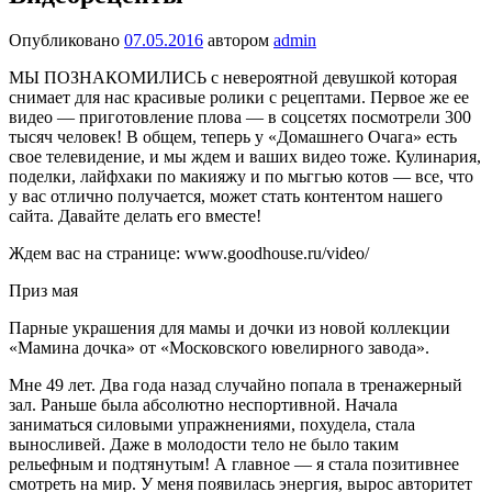
Опубликовано
07.05.2016
автором
admin
МЫ ПОЗНАКОМИЛИСЬ с невероятной девушкой которая
снимает для нас красивые ролики с рецепта­ми. Первое же ее
видео — приготовление плова — в соц­сетях посмотрели 300
тысяч человек! В общем, теперь у «Домашнего Очага» есть
свое телевидение, и мы ждем и ваших видео тоже. Кулинария,
поделки, лайфхаки по макияжу и по мьггью котов — все, что
у вас отлично получается, может стать контентом нашего
сайта. Давайте делать его вместе!
Ждем вас на странице: www.goodhouse.ru/video/
Приз мая
Парные украшения для мамы и дочки из новой коллекции
«Мамина дочка» от «Московского ювелирного завода».
Мне 49 лет. Два года назад случайно попала в тренажерный
зал. Раньше была абсолютно неспортивной. Начала
заниматься силовыми упражнениями, похудела, стала
выносливей. Даже в молодости тело не было таким
рельефным и подтянутым! А глав­ное — я стала позитивнее
смотреть на мир. У меня появилась энергия, вырос авторитет