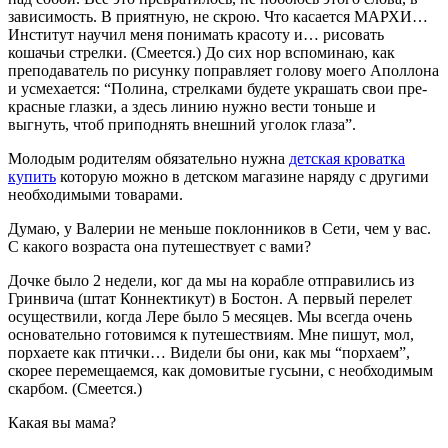
зависимость. В приятную, не скрою. Что касается МАРХИ…
Институт научил меня понимать красоту и… рисовать
кошачьи стрелки. (Сме­ется.) До сих нор вспоминаю, как
преподаватель по рисунку поправляет голову моего Аполлона
и усмеха­ется: “Полина, стрелками будете украшать свои пре­
красные глазки, а здесь линию нужно вести тоньше и
выгнуть, чтоб приподнять внешний уголок глаза”.
Молодым родителям обязательно нужна
детская кроватка
купить
которую можно в детском магазине наряду с другими
необходимыми товарами.
Думаю, у Валерии не меньше поклонников в Сети, чем у вас.
С какого возраста она путешеству­ет с вами?
Дочке было 2 недели, ког да мы на корабле отправились из
Гринвича (штат Коннектикут) в Бостон. А первый перелет
осуществили, когда Лере было 5 месяцев. Мы всегда очень
основательно готовимся к путешестви­ям. Мне пишут, мол,
порхаете как птички… Видели бы они, как мы “порхаем”,
скорее перемещаемся, как до­мовитые гусыни, с необходимым
скарбом. (Смеется.)
Какая вы мама?