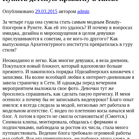
Опубликовано
29.03.2015
автором
admin
За четыре года она сумела стать самым модным Beauty-
блогером в Рунете. Как ей это удалось? И почему в вопросах
имиджа, дизайна и мироощущения в целом девушки
прислушиваются к советам, а не кого-то другого? Как
выпускница Архитектурного института превра­тилась в гуру
стиля?
Неожиданно и легко. Как многие девушки, я вела дневник.
Покупался новый блокнот, который вдох­новлял больше
прежнего. И накопилось порядка 10ди­зайнерских книжечек с
записями. На волне всеобщей любви к интернет-дневникам я
завела страничку в Сети. И однажды перед вечерним
мероприятием выложила свое фото. Девочки тут же
бросились спрашивать, как сделать такую прическу. И меня
осенило: а почему бы не записывать видеоуроки? Благо опыт
имелся: я всег­да следила за модой, несколько лет работала в
модель­ном агентстве. С видео по плетению косы начался мой
блог. А потом я просто не смогла остановиться! (Сме­ется.)
Снимала клипы, монтировала, общалась с фир­мами и
подписчиками, наблюдала за ростом их числа, стала много
путешествовать. Ведение блога требовало огромной работы
над собой. Все это превратилось, не побоюсь этого слова, в