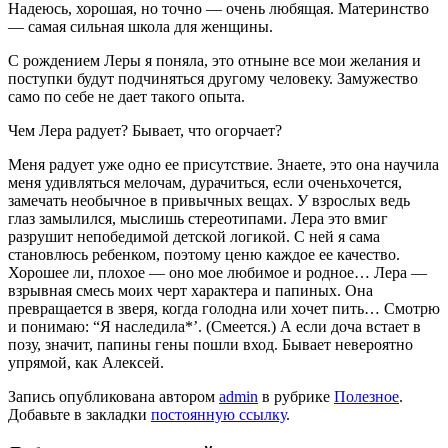
Надеюсь, хорошая, но точно — очень любящая. Ма­теринство
— самая сильная школа для женщины.
С рождением Леры я поняла, это отныне все мои же­лания и
поступки будут подчиняться другому челове­ку. Замужество
само по себе не дает такого опыта.
Чем Лера радует? Бывает, что огорчает?
Меня радует уже одно ее присутствие. Знаете, это она научила
меня удивляться мелочам, дурачиться, если оченьхочется,
замечать необычное в привычных вещах. У взрослых ведь
глаз замылился, мыслишь стереоти­пами. Лера это вмиг
разрушит непобедимой детской логикой. С ней я сама
становлюсь ребенком, поэтому ценю каждое ее качество.
Хорошее ли, плохое — оно мое любимое и родное… Лера —
взрывная смесь моих черт характера и папиных. Она
превращается в зверя, когда голодна или хочет пить… Смотрю
и понимаю: “Я наследила*’. (Смеется.) А если доча встает в
позу, значит, папины гены пошли вход. Бывает невероятно
упрямой, как Алексей.
Запись опубликована автором
admin
в рубрике
Полезное
.
Добавьте в закладки
постоянную ссылку
.