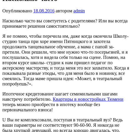
Опубликовано
18.08.2016
автором
admin
Насколько часто вы со­ветуетесь с родителями? Или вы всегда
принимаете решения самостоятельно?
Я не помню, чтобы перечи­ла им, даже когда окончила Школу-
студию танца при хоре имени Пятницкого и захоте­ла
продолжить танцевальное обучение, а мама с папой за­
претили. Они решили, что мне нужно что-то посерьезней, и я
послушалась, хотя и виде­ла себя только на сцене. Пом­ню, на
втором курсе школы- студии к нам пришел педагог по
актерскому мастерству, и тогда меня это все захвати­ло. Когда я
показывала раз­ные этюды, что для меня было в новинку, все
смеялись. Тог­да маме пришла идея: «Может, в театральный
попробуешь?».
Ипотечное кредитование шагает семимильными шагами
навстречу потребителю.
Квартиры в новостройках Тюмени
теперь можно приобрести в ипотеку вообще без
первоначального взноса!
U Вы не комплексовали, по­ступая в театральный вуз? Ведь
ваши параметры не со­ответствуют 90-60-90. Я ни­когда не
была хрупкой девуш­кой, но всегда хорошо двига­лась, что,