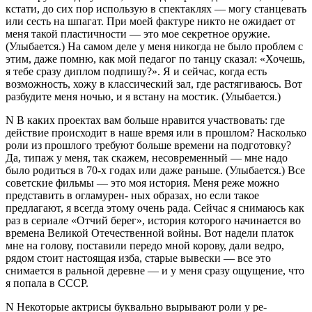
кстати, до сих пор использую в спектаклях — могу станцевать
или сесть на шпа­гат. При моей фактуре никто не ожидает от
меня такой плас­тичности — это мое секретное оружие.
(Улыбается.) На самом деле у меня никогда не было проблем с
этим, даже помню, как мой педагог по танцу ска­зал: «Хочешь,
я тебе сразу дип­лом подпишу?». Я и сейчас, когда есть
возможность, хожу в классический зал, где растя­гиваюсь. Вот
разбудите меня ночью, и я встану на мостик. (Улыбается.)
N В каких проектах вам боль­ше нравится участвовать: где
действие происходит в наше время или в прош­лом? Насколько
роли из прошлого требуют боль­ше времени на подго­товку?
Да, типаж у меня, так скажем, несовремен­ный — мне надо
было ро­диться в 70-х годах или даже раньше. (Улыбается.) Все
со­ветские фильмы — это моя история. Меня реже мож­но
представить в огламурен- ных образах, но если такое
предлагают, я всегда этому очень рада. Сейчас я снима­юсь как
раз в сериале «Отчий берег», история которого на­чинается во
времена Великой Отечественной войны. Вот надели платок
мне на голову, поставили передо мной ко­рову, дали ведро,
рядом сто­ит настоящая изба, старые вывески — все это
снимается в ральной деревне — и у меня сразу ощущение, что
я попала в СССР.
N Некоторые актрисы бук­вально вырывают роли у ре­