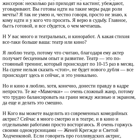
жиссеров: несколько раз при­ходят на кастинг, убеждают,
уговаривают. Вы готовы идти на такие меры ради роли
мечты? Я так не умею и, чест­но говоря, просто не знаю, к
кому идти и у кого что про­сить. Я верю в судьбу. Главное,
бьггь готовой, и все сбудется, о чем мечтаешь.
Н У вас много и театраль­ных, и киноработ. А ка­кая стихия
все-таки боль­ше ваша: театр или кино?
Я люблю театр, потому что считаю, благодаря ему ак­тер
получает бесценным опыт и развитие. Театр — это по­
стоянный тренинг, который происходит по 10-15 раз в ме­сяц.
На сцене нельзя сказать «стоп», не будет нового дуб­ля — все
происходит здесь и сейчас, и это уникально.
Но и кино я люблю, хотя, ко­нечно, донести правду в кад­ре
непросто. Те же «Мамоч­ки» — очень сложный жанр, потому
что трудно балансиро­вать на грани между жизнью и экраном,
да еще и делать это смешно.
Н Кого вы можете выделить из современных комедий­ных
актрис? Сейчас я много смотрю и в театре, и в кино и
отдельными работами прос­то восторгаюсь. Я очень гор­жусь
своими однокурсница­ми — Женей Крегжде и Светой
Ходченковой. Если говорить про голливудских актрис,