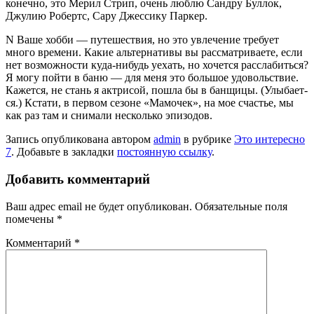
конечно, это Мерил Стрип, очень люблю Сандру Буллок,
Джулию Робертс, Сару Джес­сику Паркер.
N Ваше хобби — путешествия, но это увлечение требует
много времени. Какие аль­тернативы вы рассматривае­те, если
нет возможности ку­да-нибудь уехать, но хочется расслабиться?
Я могу пойти в баню — для меня это боль­шое удовольствие.
Кажется, не стань я актрисой, пошла бы в банщицы. (Улыбает­
ся.) Кстати, в первом сезоне «Мамочек», на мое счастье, мы
как раз там и снимали не­сколько эпизодов.
Запись опубликована автором
admin
в рубрике
Это интересно
7
. Добавьте в закладки
постоянную ссылку
.
Добавить комментарий
Ваш адрес email не будет опубликован.
Обязательные поля
помечены
*
Комментарий
*