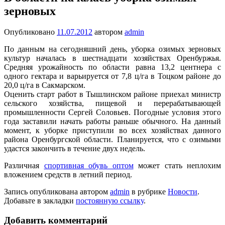
зерновых
Опубликовано
11.07.2012
автором
admin
По данным на сегодняшний день, уборка озимых зерновых
культур началась в шестнадцати хозяйствах Оренбуржья.
Средняя урожайность по области равна 13,2 центнера с
одного гектара и варьируется от 7,8 ц/га в Тоцком районе до
20,0 ц/га в Сакмарском.
Оценить старт работ в Тышлинском районе приехал министр
сельского хозяйства, пищевой и перерабатывающей
промышленности Сергей Соловьев. Погодные условия этого
года заставили начать работы раньше обычного. На данный
момент, к уборке приступили во всех хозяйствах данного
района Оренбургской области. Планируется, что с озимыми
удастся закончить в течение двух недель.
Различная
спортивная обувь оптом
может стать неплохим
вложением средств в летний период.
Запись опубликована автором
admin
в рубрике
Новости
.
Добавьте в закладки
постоянную ссылку
.
Добавить комментарий