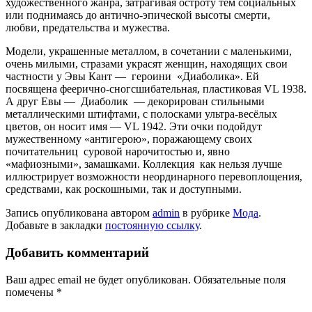
художественного жанра, затрагивая остроту тем социальных
или поднимаясь до антично-эпической высоты смерти,
любви, предательства и мужества.
Модели, украшенные металлом, в сочетании с маленькими,
очень милыми, стразами украсят женщин, находящих свои
частности у Эвы Кант — героини «Диаболика». Ей
посвящена феерично-сногсшибательная, пластиковая VL 1938.
А друг Евы — Диаболик — декорирован стильными
металлическими штифтами, с полосками ультра-весёлых
цветов, он носит имя — VL 1942. Эти очки подойдут
мужественному «антигерою», поражающему своих
почитательниц суровой нарочитостью и, явно
«мафиозными», замашками. Коллекция как нельзя лучше
иллюстрирует возможности неординарного перевоплощения,
средствами, как роскошными, так и доступными.
Запись опубликована автором
admin
в рубрике
Мода
.
Добавьте в закладки
постоянную ссылку
.
Добавить комментарий
Ваш адрес email не будет опубликован.
Обязательные поля
помечены
*