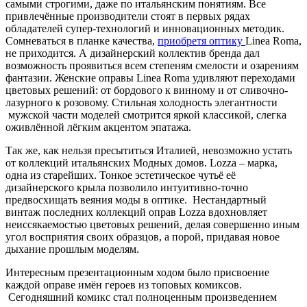
самыми строгими, даже по итальянским понятиям. Все
привлечённые производители стоят в первых рядах
обладателей супер-технологий и инновационных методик.
Сомневаться в планке качества,
приобретя оптику
Linea Roma,
не приходится. А дизайнерский коллектив бренда дал
возможность проявиться всем степеням смелости и озарениям
фантазии. Женские оправы Linea Roma удивляют переходами
цветовых решений: от бордового к винному и от сливочно-
лазурного к розовому. Стильная холодность элегантности
мужской части моделей смотрится яркой классикой, слегка
оживлённой лёгким акцентом эпатажа.
Так же, как нельзя пресытиться Италией, невозможно устать
от коллекций итальянских Модных домов. Lozza – марка,
одна из старейших. Тонкое эстетическое чутьё её
дизайнерского крыла позволило интуитивно-точно
предвосхищать веяния моды в оптике. Нестандартный
винтаж последних коллекций оправ Lozza вдохновляет
неиссякаемостью цветовых решений, делая совершенно иным
угол восприятия своих образцов, а порой, придавая новое
дыхание прошлым моделям.
Интересным презентационным ходом было присвоение
каждой оправе имён героев из топовых комиксов.
Сегодняшний комикс стал полноценным произведением