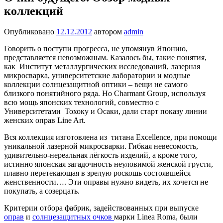
коллекций
Опубликовано
12.12.2012
автором
admin
Говорить о поступи прогресса, не упомянув Японию,
представляется невозможным. Казалось бы, такие понятия,
как Институт металлургических исследований, лазерная
микросварка, университетские лаборатории и модные
коллекции солнцезащитной оптики – вещи не самого
близкого понятийного ряда. Но Charmant Group, используя
всю мощь японских технологий, совместно с
Университетами Тохоку и Осаки, дали старт показу линии
женских оправ Line Art.
Вся коллекция изготовлена из титана Excellence, при помощи
уникальной лазерной микросварки. Гибкая невесомость,
удивительно-нереальная лёгкость изделий, а кроме того,
истинно японская загадочность неуловимой женской грусти,
плавно перетекающая в зрелую роскошь состоявшейся
женственности…. Эти оправы нужно видеть, их хочется не
покупать, а созерцать.
Критерии отбора фабрик, задействованных при выпуске
оправ
и
солнцезащитных очков
марки Linea Roma, были