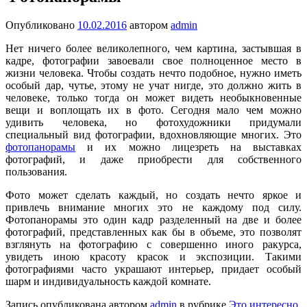
Опубликовано
10.02.2016
автором
admin
Нет ничего более великолепного, чем картина, застывшая в
кадре, фотографии завоевали свое полноценное место в
жизни человека. Чтобы создать нечто подобное, нужно иметь
особый дар, чутье, этому не учат нигде, это должно жить в
человеке, только тогда он может видеть необыкновенные
вещи и воплощать их в фото. Сегодня мало чем можно
удивить человека, но фотохудожники придумали
специальный вид фотографии, вдохновляющие многих. Это
фотопанорамы
и их можно лицезреть на выставках
фотографий, и даже приобрести для собственного
пользования.
Фото может сделать каждый, но создать нечто яркое и
привлечь внимание многих это не каждому под силу.
Фотопанорамы это один кадр разделенный на две и более
фотографий, представленных как бы в объеме, это позволят
взглянуть на фотографию с совершенно иного ракурса,
увидеть иною красоту красок и экспозиции. Такими
фотографиями часто украшают интерьер, придает особый
шарм и индивидуальность каждой комнате.
Запись опубликована автором
admin
в рубрике
Это интересно