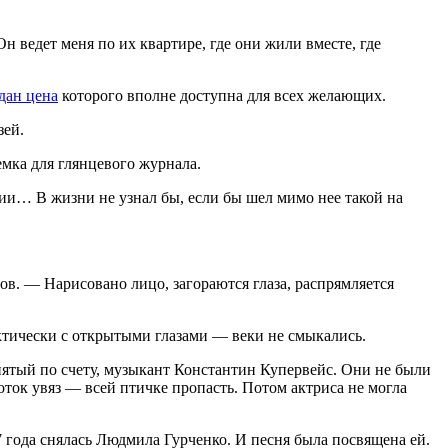
н ведет меня по их квартире, где они жили вместе, где
дан цена
которого вполне доступна для всех желающих.
зей.
емка для глян­цевого журнала.
сии… В жизни не узнал бы, если бы шел мимо нее такой на
ов. — Нарисовано лицо, загораются глаза, распрямля­ется
актически с открытыми глазами — веки не смыкались.
, пятый по счету, музыкант Константин Купервейс. Они не были
готок увяз — всей птичке пропасть. Потом актриса не могла
97 года снялась Людмила Гурченко. И песня была посвящена ей.