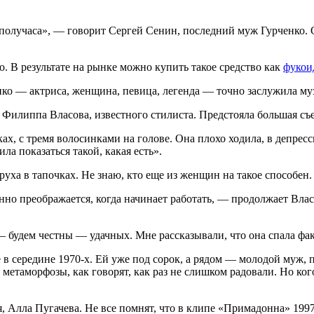
получаса», — гово­рит Сергей Сенин, последний муж Гур­ченко. О
о. В результате на рынке можно купить такое средство как
фукои
нко — актриса, женщина, певица, легенда — точно заслужила му
у Фи­липпа Власова, известного стилиста. Предстояла большая съ
ах, с тремя волосинками на голове. Она плохо ходила, в депрес
а пока­заться такой, какая есть».
руха в тапочках. Не знаю, кто еще из жен­щин на такое способен.
но пре­ображается, когда начинает работать, — продолжает Влас
 — будем честны — удачных. Мне рассказывали, что она спала ф
е в сере­дине 1970-х. Ей уже под сорок, а ря­дом — молодой муж
мета­морфозы, как говорят, как раз не слиш­ком радовали. Но ко
, Алла Пуга­чева. Не все помнят, что в клипе «При­мадонна» 19