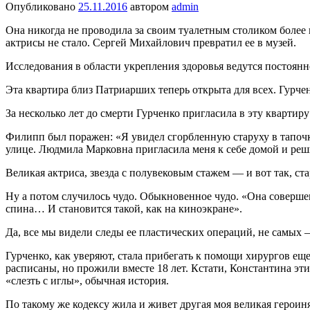
Опубликовано
25.11.2016
автором
admin
Она никогда не прово­дила за своим туалет­ным столиком более 
актрисы не стало. Сергей Михайлович превратил ее в музей.
Исследования в области укрепления здоровья ведутся постоянн
Эта квартира близ Патриарших теперь открыта для всех. Гурче
За несколько лет до смерти Гурчен­ко пригласила в эту квартир
Филипп был поражен: «Я уви­дел сгорбленную старуху в тапочк
улице. Людмила Марковна пригла­сила меня к себе домой и решил
Великая актриса, звезда с полу­вековым стажем — и вот так, ста
Ну а потом случилось чудо. Обык­новенное чудо. «Она совершен
спина… И становится такой, как на киноэкране».
Да, все мы видели следы ее пласти­ческих операций, не самых
Гурченко, как уверяют, стала при­бегать к помощи хирургов ещ
расписаны, но прожили вместе 18 лет. Кстати, Константина эти 
«слезть с иглы», обычная история.
По такому же кодексу жила и живет другая моя великая героиня