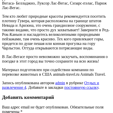
Вегаса- Белладжио, Луксор Лас-Вегас, Сизарс-пэлас, Париж
Лас-Вегас.
Тем кто любит природные красоты рекомендуется посетить
плотину Гувера, которая расположена на границе штатов
Невада и Аризона, это очень грандиозное сооружение, с
такими видами, что просто дух захватывает! Заверните в Ред-
Рок-Каньон и насладитесь великолепными природными
пейзажами, там очень красиво. Тех кого привлекают горы,
придется по душе пешая или конная прогулка на гору
Чарльстон. Оттуда открываются потрясающие виды.
В Лас-Вегасе просто невозможно заскучать, воспоминания о
поездке в этот город вы точно сохраните на всю жизнь!
Материал подготовлен при содействии компании по
перевозке животных в США animals-travel.ru Animals Travel.
Запись опубликована автором
admin
в рубрике
Отдых и
развлечение 4
. Добавьте в закладки
постоянную ссылку
.
Добавить комментарий
Ваш адрес email не будет опубликован.
Обязательные поля
помечены
*