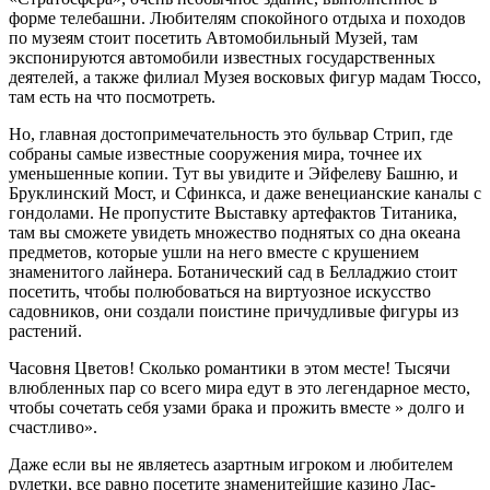
форме телебашни. Любителям спокойного отдыха и походов
по музеям стоит посетить Автомобильный Музей, там
экспонируются автомобили известных государственных
деятелей, а также филиал Музея восковых фигур мадам Тюссо,
там есть на что посмотреть.
Но, главная достопримечательность это бульвар Стрип, где
собраны самые известные сооружения мира, точнее их
уменьшенные копии. Тут вы увидите и Эйфелеву Башню, и
Бруклинский Мост, и Сфинкса, и даже венецианские каналы с
гондолами. Не пропустите Выставку артефактов Титаника,
там вы сможете увидеть множество поднятых со дна океана
предметов, которые ушли на него вместе с крушением
знаменитого лайнера. Ботанический сад в Белладжио стоит
посетить, чтобы полюбоваться на виртуозное искусство
садовников, они создали поистине причудливые фигуры из
растений.
Часовня Цветов! Сколько романтики в этом месте! Тысячи
влюбленных пар со всего мира едут в это легендарное место,
чтобы сочетать себя узами брака и прожить вместе » долго и
счастливо».
Даже если вы не являетесь азартным игроком и любителем
рулетки, все равно посетите знаменитейшие казино Лас-