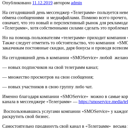
Опубликовано
11.12.2019
автором
admin
На сегодняшний день мессенджер «Телеграмм» пользуется невер
обмена сообщениями и медиафайлами. Помимо всего прочего, 
означает, что это новый и перспективный рынок для рекламода
«Телеграмм», хотя собственными силами сделать это проблема
Но на помощь пользователям «телеграмм» приходит компания «
Также следует отметить то обстоятельство, что компания «SM
заказчикам постоянные скидки, даря бонусы и проводя всевоз
На сегодняшний день в компании «SMOService» любой желающ
— новых подписчиков на свой телеграмм канал;
— множество просмотров на свои сообщения;
— новых участников в свою группу либо чат.
Именно благодаря компании «SMOService» можно в самые корот
канала в мессенджере «Телеграмм» —
https://smoservice.media/te
Воспользовавшись услугами компании «SMOService» у каждого 
раскрутить свой бизнес.
Самостоятельно продвинуть свой канал в «Телеграмм» весьма 