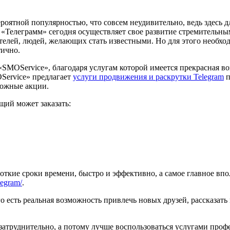
оятной популярностью, что совсем неудивительно, ведь здесь д
«Телеграмм» сегодня осуществляет свое развитие стремительны
телей, людей, желающих стать известными. Но для этого необхо
тично.
SMOService», благодаря услугам которой имеется прекрасная в
OService» предлагает
услуги продвижения и раскрутки Telegram
п
можные акции.
ий может заказать:
кие сроки времени, быстро и эффективно, а самое главное впо
legram/
.
есть реальная возможность привлечь новых друзей, рассказать 
затруднительно, а потому лучше воспользоваться услугами про