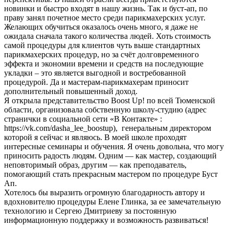
новинки и быстро входят в нашу жизнь. Так и буст-ап, по
праву занял почетное место среди парикмахерских услуг.
Желающих обучиться оказалось очень много, я даже не
ожидала сначала такого количества людей. Хоть стоимость
самой процедуры для клиентов чуть выше стандартных
парикмахерских процедур, но за счёт долговременного
эффекта и экономии времени и средств на последующие
укладки – это является выгодной и востребованной
процедурой. Да и мастерам-парикмахерам приносит
дополнительный повышенный доход.
Я открыла представительство Boost Up! по всей Тюменской
области, организовала собственную школу-студию (адрес
странички в социальной сети «В Контакте» :
https://vk.com/dasha_lee_boostup), генеральным директором
которой я сейчас и являюсь. В моей школе проходят
интересные семинары и обучения. Я очень довольна, что могу
приносить радость людям. Одним — как мастер, создающий
неповторимый образ, другим — как преподаватель,
помогающий стать прекрасным мастером по процедуре Буст
Ап.
Хотелось бы выразить огромную благодарность автору и
вдохновителю процедуры Елене Глинка, за ее замечательную
технологию и Сергею Дмитриеву за постоянную
информационную поддержку и возможность развиваться!