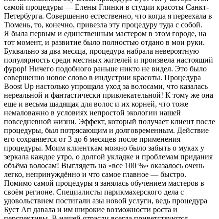
самой процедуры — Елены Глинки в студии красоты Санкт-
Петербурга. Совершенно естественно, что когда я переехала в
Тюмень, то, конечно, привезла эту процедуру туда с собой.
Я была первым и единственным мастером в этом городе, на
тот момент, и развитие было полностью отдано в мои руки.
Буквально за два месяца, процедура набрала невероятную
популярность среди местных жителей и произвела настоящий
фурор! Ничего подобного раньше никто не видел. Это было
совершенно новое слово в индустрии красоты. Процедура
Boost Up настолько упрощала уход за волосами, что казалась
нереальной и фантастически привлекательной! К тому же она
еще и весьма щадящая для волос и их корней, что тоже
немаловажно в условиях непростой экологии нашей
повседневной жизни. Эффект, который получает клиент после
процедуры, был потрясающим и долговременным. Действие
его сохраняется от 3 до 6 месяцев после применения
процедуры. Моим клиенткам можно было забыть о муках у
зеркала каждое утро, о долгой укладке и проблемам придания
объёма волосам! Выглядеть на «все 100 %» оказалось очень
легко, непринуждённо и что самое главное — быстро.
Помимо самой процедуры я занялась обучением мастеров в
своём регионе. Специалисты парикмахерского дела с
удовольствием постигали азы новой услуги, ведь процедура
Буст Ап давала и им широкие возможности роста и
перспективы. В нашей отрасли всегда приветствуются