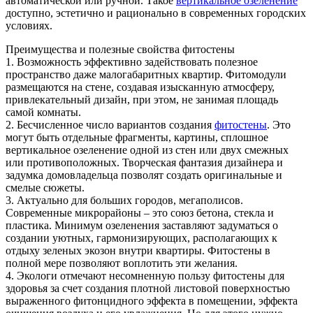
автоматической или ручной. Такое
вертикальное озеленение
доступно, эстетично и рационально в современных городских
условиях.
Преимущества и полезные свойства фитостены
1. Возможность эффективно задействовать полезное
пространство даже малогабаритных квартир. Фитомодули
размещаются на стене, создавая изысканную атмосферу,
привлекательный дизайн, при этом, не занимая площадь
самой комнаты.
2. Бесчисленное число вариантов создания
фитостены
. Это
могут быть отдельные фрагменты, картины, сплошное
вертикальное озеленение одной из стен или двух смежных
или противоположных. Творческая фантазия дизайнера и
задумка домовладельца позволят создать оригинальные и
смелые сюжеты.
3. Актуально для больших городов, мегаполисов.
Современные микрорайоны – это союз бетона, стекла и
пластика. Минимум озеленения заставляют задуматься о
создании уютных, гармонизирующих, располагающих к
отдыху зеленых экозон внутри квартиры. Фитостены в
полной мере позволяют воплотить эти желания.
4. Экологи отмечают несомненную пользу фитостены для
здоровья за счет создания плотной листовой поверхностью
выраженного фитонцидного эффекта в помещении, эффекта