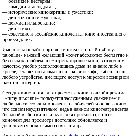
— боевики и вестерны;
— комедии и мелодрамы;
— исторические кинокартины и ужастики;
— детское кино и мультики;
— документальное кино;
— детективы;
— советские и российские киноленты, кино иностранного
производства.
Именно на онлайн портале кинотеатра онлайн «filmy-
tut.online» каждый желающий может абсолютно бесплатно и
без всяких проблем посмотреть хорошее кино, в отличном
качестве, удобно расположившись дома на диване либо в
кресле, с чашечкой ароматного чая либо кофе, с абсолютно
любого устройства, имеющего доступ к мировой всемирной
паутине интернет.
Сегодня кинопортал для просмотра кино в онлайн режиме
««filmy-tut.online» пользуется заслуженным уважением и
любовью со стороны множества любителей хорошего кино,
что совсем неудивительно, ведь в данном кинотеатре всегда
большой выбор кинофильмов для просмотра, список
кинолент для просмотра постоянно обновляется и
дополняется новинками со всего мира.
Запись опубликована автором
admin
в рубрике
Отдых и