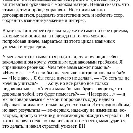
впитываться буквально с молоком матери. Нельзя сказать, что
этими детьми проще управлять. Но с ними можно
договариваться, раз­делять ответственность и избегать ссор,
сохранять взаимное уважение и интерес.
В книгах Гиппенрейтер важны даже не сами по себе приемы,
которые там описаны, а надежда на то, что можно,
попробовав иначе, вырваться из этого цикла взаимных
упреков и недоверия.
У меня часто оказываются родители, чувству­ющие себя в
заколдованном кругу, усеянным одинаковыми граблями. Я
спрашиваю ребенка: «Чем тебе мама может помочь?» —
«Ничем». — «А если бы она меньше контролировала тебя?»
— «Не знаю… Я бы тогда ничего не делал». — «То есть ты не
хочешь учиться?» — «Хочу, но все равно все только
недовольны». — «А если мама больше будет говорить, что
довольна тобой, это будет помогать?» — «Наверное…» — и
мы договариваем­ся с мамой попробовать одну неделю
обращать внимание только на успехи сына. Это трудно обо­им,
но дает результаты — во-первых, надежду на изменения, во-
вторых, простую технику, помогаю­щую обходить «грабли». И
хотя в первую неделю хвалить почти не за что, маме удается
это делать, и накал страстей утихает. ЕН