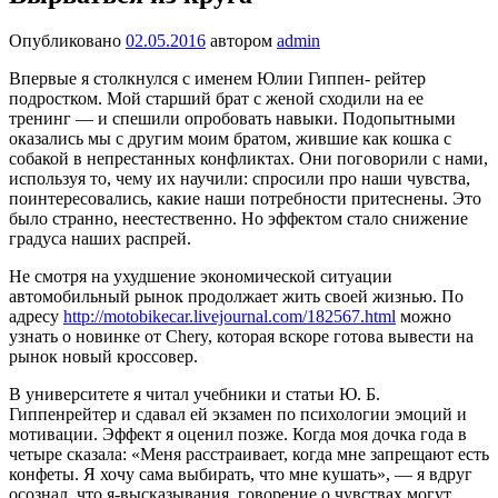
Опубликовано
02.05.2016
автором
admin
Впервые я столкнулся с именем Юлии Гиппен- рейтер
подростком. Мой старший брат с женой сходили на ее
тренинг — и спешили опробовать навыки. Подопытными
оказались мы с другим моим братом, жившие как кошка с
собакой в не­престанных конфликтах. Они поговорили с нами,
используя то, чему их научили: спросили про наши чувства,
поинтересовались, какие наши потребно­сти притеснены. Это
было странно, неестествен­но. Но эффектом стало снижение
градуса наших распрей.
Не смотря на ухудшение экономической ситуации
автомобильный рынок продолжает жить своей жизнью. По
адресу
http://motobikecar.livejournal.com/182567.html
можно
узнать о новинке от Chery, которая вскоре готова вывести на
рынок новый кроссовер.
В университете я читал учебники и статьи Ю. Б.
Гиппенрейтер и сдавал ей экзамен по психо­логии эмоций и
мотивации. Эффект я оценил поз­же. Когда моя дочка года в
четыре сказала: «Меня расстраивает, когда мне запрещают есть
конфеты. Я хочу сама выбирать, что мне кушать», — я вдруг
осознал, что я-высказывания, говорение о чув­ствах могут