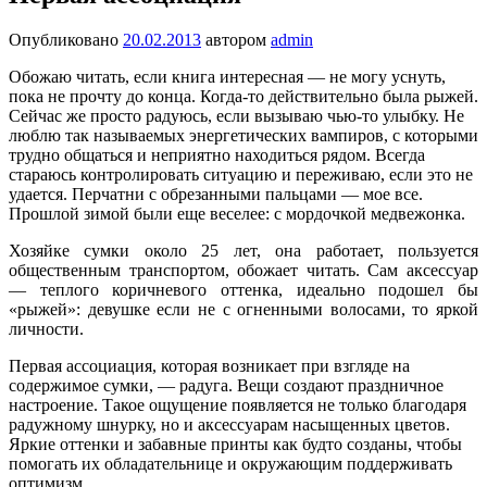
Опубликовано
20.02.2013
автором
admin
Обожаю читать, если книга интересная — не могу уснуть,
пока не прочту до конца. Когда-то действительно была рыжей.
Сейчас же просто радуюсь, если вызываю чью-то улыбку. Не
люблю так называемых энергетических вампиров, с которыми
трудно общаться и неприятно находиться рядом. Всегда
стараюсь контролировать ситуацию и переживаю, если это не
удается. Перчатни с обрезанными пальцами — мое все.
Прошлой зимой были еще веселее: с мордочкой медвежонка.
Хозяйке сумки около 25 лет, она работает, пользуется
общественным транспортом, обожает читать. Сам аксессуар
— теплого коричневого оттенка, идеально подошел бы
«рыжей»: девушке если не с огненными волосами, то яркой
личности.
Первая ассоциация, которая возникает при взгляде на
содержимое сумки, — радуга. Вещи создают праздничное
настроение. Такое ощущение появляется не только благодаря
радужному шнурку, но и аксессуарам насыщенных цветов.
Яркие оттенки и забавные принты как будто созданы, чтобы
помогать их обладательнице и окружающим поддерживать
оптимизм.