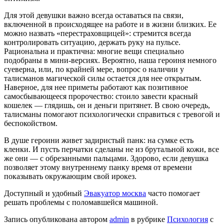
Для этой девушки важно всегда оставаться па связи,
включенной в происходящее на работе и в жизни близких. Ее
можно назвать «перестраховщицей»: стремится всегда
контролировать ситуацию, держать руку на пульсе.
Рациональна и практична: многие вещи специально
подобраны в мини-версиях. Вероятно, наша героиня немного
суеверна, или, по крайней мере, вопрос о наличии у
талисманов магической силы остается для нее открытым.
Наверное, для нее приметы работают как позитивное
самосбывающееся пророчество: стоило завести красный
кошелек — глядишь, он и деньги притянет. В свою очередь,
талисманы помогают психологически справиться с тревогой и
беспокойством.
В душе героини живет задиристый панк: на сумке есть
кленки. И пусть перчатки сделаны не из брутальной кожи, все
же они — с обрезанными пальцами. Здорово, если девушка
позволяет этому внутреннему панку время от времени
показывать окружающим свой ирокез.
Доступный и удобный
Эвакуатор москва
часто помогает
решать проблемы с поломавшейся машиной.
Запись опубликована автором
admin
в рубрике
Психология
с