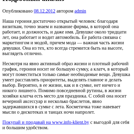
Опубликовано
08.12.2012
автором
admin
Наша героиня достаточно открытый человек: благодаря
визиткам, точно знаем и название фирмы, в которой она
работает, и должность, и даже имя. Девушке около тридцати
лет, она работает и водит автомобиль. Ее работа связана с
маркетингом и модой, причем мода — важная часть жизни
девушки. Она из тех, кто всегда стремится быть на высоте,
выглядеть отлично.
Несмотря на явно активный образ жизни и плотный рабочий
график, героиня носит не большую сумку, а клатч, в который
могут поместиться только самые необходимые вещи. Девушка
умеет расставлять приоритеты, выделять главное и делать
выбор. Вероятно, в ее жизни, как и в сумке, нет ничего и
никого лишнего. Помимо повседневной рутины, в жизни
хозяйки клатча есть место для праздника. С собой она носит
вечерний аксессуар и несколько браслетов, явно
задержавшихся в сумке с лета. Косметичка тоже навевает
мысли о дискотеках и танцах ночи напролет.
Покупай и продавай на www.info-klient.by
с выгодой для себя
и большим удобством.