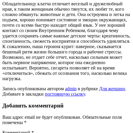
Обладательницу клатча отличает веселый и дружелюбный
нрав, к таким женщинам обычно тянутся, их любят те, кого
сложно обмануть: животные и дети. Она остроумна и легка на
подъем, хорошо понимает состояние и эмоции окружающих,
почти со всеми быстро находит общий язык. У нее хороший
контакт со своим Внутренним Ребенком, благодаря чему
удается сохранять самые важные детские черты: креативность,
спонтанность, свежесть восприятия и способность удивляться.
К сожалению, наша героиня курит: наверное, сказывается
бешеный ритм жизни большого города и рабочие стрессы.
Возможно, не отдает себе отчет, насколько сильным может
быть нервное напряжение, которое она ежедневно
испытывает. Вероятно, сигарета позволяет ей на время
«отключиться», сбежать от осознания того, насколько велика
нагрузка.
Запись опубликована автором
admin
в рубрике
Для женщин
.
Добавьте в закладки
постоянную ссылку
.
Добавить комментарий
Ваш адрес email не будет опубликован.
Обязательные поля
помечены
*
Комментарий
*