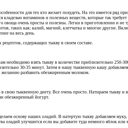
особенности для тех кто желает похудеть. На это имеется ряд п
я кладезью витаминов и полезных веществ, которые так требует
ого овоща очень просты и полезны. Легки в приготовлении и не 
ов, таких как: калий, магний, клетчатка и многие другие. Вкл
ние на весь день.
 рецептов, содержащих тыкву в своем составе.
нам необходимо взять тыкву в количестве приблизительно 250-30
зительно 30-35 минут. Затем в нашу тыквенную кашу добавляе
по желанию разбавить обезжиренным молоком.
 в свою тыквенную диету. Все очень просто. Натираем тыкву и 
ли обезжиренный йогурт.
елаем основу наших оладий. В натертую тыкву добавляем муку, 
ва оладий улучшится если вы добавите туда немного яблок или 