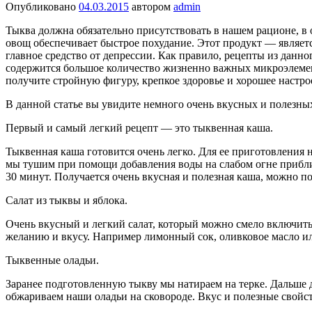
Опубликовано
04.03.2015
автором
admin
Тыква должна обязательно присутствовать в нашем рационе, в 
овощ обеспечивает быстрое похудание. Этот продукт — являетс
главное средство от депрессии. Как правило, рецепты из данн
содержится большое количество жизненно важных микроэлемент
получите стройную фигуру, крепкое здоровье и хорошее настрое
В данной статье вы увидите немного очень вкусных и полезных
Первый и самый легкий рецепт — это тыквенная каша.
Тыквенная каша готовится очень легко. Для ее приготовления 
мы тушим при помощи добавления воды на слабом огне прибли
30 минут. Получается очень вкусная и полезная каша, можно 
Салат из тыквы и яблока.
Очень вкусный и легкий салат, который можно смело включить
желанию и вкусу. Например лимонный сок, оливковое масло и
Тыквенные оладьи.
Заранее подготовленную тыкву мы натираем на терке. Дальше д
обжариваем наши оладьи на сковороде. Вкус и полезные свойст