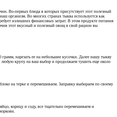
ричин. Во-первых блюда в которых присутствует этот полезный
 наш организм. Во многих странах тыква используется как
требует излишних финансовых затрат. В этом продукте питания
ючив этот вкусный и полезный овощ в свой рацион вы
0 грамм, нарезать ее на небольшие кусочки. Далее нашу тыкву
м любую крупу на ваш выбор и продолжаем тушить еще около
яблоко на терке и перемешиваем. Заправку выбираем по своему
яйцо, корицу и соду, все тщательно перемешиваем и
моркови.