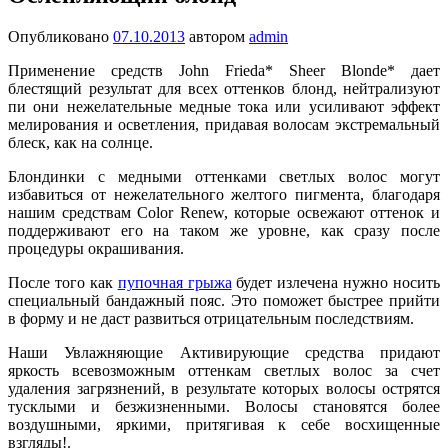
Опубликовано
07.10.2013
автором
admin
Применение средств John Frieda* Sheer Blonde* дает
блестящий результат для всех оттенков блонд, нейтрализуют
пи они нежелательные медные тока или усиливают эффект
мелирования и осветления, придавая волосам экстремальный
блеск, как на солнце.
Блондинки с медными оттенками светлых волос могут
избавиться от нежелательного желтого пигмента, благодаря
нашим средствам Color Renew, которые освежают оттенок и
поддерживают его на таком же уровне, как сразу после
процедуры окрашивания.
После того как
пупочная грыжа
будет излечена нужно носить
специальный бандажный пояс. Это поможет быстрее прийти
в форму и не даст развиться отрицательным последствиям.
Наши Увлажняющие Активирующие средства придают
яркость всевозможным оттенкам светлых волос за счет
удаления загрязнений, в результате которых волосы острятся
тусклыми и безжизненными. Волосы становятся более
воздушными, яркими, притягивая к себе восхищенные
взгляды!.