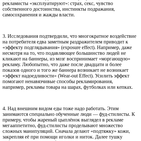
рекламисты «эксплуатируют»: страх, секс, чувство
собственного достоинства, инстинкты подражания,
самосохранения и жажды власти.
3. Исследования подтвердили, что многократное воздействие
на потребителя едва заметным раздражителем приводит к
«эффекту подглядывания» (exposure effect). Например, даже
несмотря на то, что подавляющее большинство людей не
кликают на баннеры, из мозг воспринимает «моргающую»
рекламу. Любопытно, что даже после двадцати и более
показов одного и того же баннера возникает не возникает
«эффект надоедливости» (Wear-out Effect). Усилить эффект
помогают ненавязчивые способы рекламирования,
например, рекламы товара на шарах, футболках или кепках.
4. Над внешним видом еды тоже надо работать. Этим
занимаются специально обученные люди — фуд-стилисты. К
примеру, чтобы жареный цыплёнок выглядел в рекламе
мегааппетитно, фуд-стилисты проделывают множество
сложных манипуляций. Сначала делают «подтяжку» кожи,
закрепляя её при помощи иголки и ниток. Далее тушку