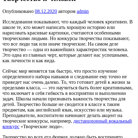
Опубликовано
08.12.2020
автором
admin
Исследования показывают, что каждый человек креативен. В
школе те, кто может написать хорошую историю или
нарисовать красивые картинки, считаются особенными
творческими людьми. Но конкурсы творчества показывают,
что все люди так или иначе творческие. На самом деле
творчество — одна из важнейших характеристик человека.
Это одна из главных черт, которые делают нас успешными,
как личности и как вида.
Сейчас мир меняется так быстро, что просто изучение
определенного набора навыков и следование ему точно не
приведет нас очень далеко. То, что готовит детей к жизни за
пределами класса, — это научиться быть более креативными,
что включает в себя гибкость в восприятии и выполнении
задач. Школы начали признавать важность творчества для
детей. Творчество больше не сводится в классе к таким
предметам, как английский язык, искусство или музыка.
Преподаватели, воспитатели начинают делать акцент на
творческие конкурсы, например,
дистанционный вокальный
конкурс
«Творческие люди».
Творчество во всех его формах должно быть воспринято