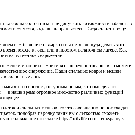
ть за своим состоянием и не допускать возможности заболеть в
мости от места, куда вы направляетесь. Тогда станет проще
 днем вам было очень жарко и вы не знали куда деваться от
во время похода в горы или в простом палаточном лагере. Как
е и качественное снаряжение
ые мешки и коврики. Найти весь перечень товаров вы сможете
 качественное снаряжение. Наши спальные ковры и мешки
ы в солнечные дни.
аш магазин по вполне доступным ценам, которые делают
м — в наше время огромное множество различных функций
одходящее
палаток и спальных мешков, то это совершенно не помеха для
цветок. подобрав парочку таких вы с легкостью сможете
 снаряжение по ссылке https://activlife.com.ua/ru/spalnye-