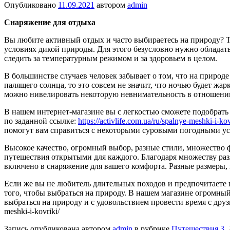
Опубликовано
11.09.2021
автором
admin
Снаряжение для отдыха
Вы любите активный отдых и часто выбираетесь на природу? То
условиях дикой природы. Для этого безусловно нужно обладать
следить за температурным режимом и за здоровьем в целом.
В большинстве случаев человек забывает о том, что на природ
палящего солнца, то это совсем не значит, что ночью будет жа
можно нивелировать некоторую невнимательность в отношении
В нашем интернет-магазине вы с легкостью сможете подобрать
по заданной ссылке:
https://activlife.com.ua/ru/spalnye-meshki-i-kov
помогут вам справиться с некоторыми суровыми погодными усл
Высокое качество, огромный выбор, разные стили, множество 
путешествия открытыми для каждого. Благодаря множеству р
включено в снаряжение для вашего комфорта. Разные размеры,
Если же вы не любитель длительных походов и предпочитаете 
того, чтобы выбраться на природу. В нашем магазине огромный
выбраться на природу и с удовольствием провести время с друзь
meshki-i-kovriki/
Запись опубликована автором
admin
в рубрике
Путешествия 3
.