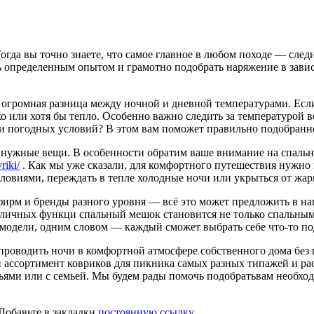
гда вы точно знаете, что самое главное в любом походе — следи
 определенным опытом и грамотно подобрать наряжение в зависи
е огромная разница между ночной и дневной температурами. Если
рко или хотя бы тепло. Особенно важно следить за температурой 
 погодных условий? В этом вам поможет правильно подобранно
 нужные вещи. В особенности обратим ваше внимание на спальн
riki/
. Как мы уже сказали, для комфортного путешествия нужно
овиями, переждать в тепле холодные ночи или укрыться от жар
фирм и бренды разного уровня — всё это может предложить в н
азличных функци спальный мешок становится не только спальны
 модели, одним словом — каждый сможет выбрать себе что-то п
проводить ночи в комфортной атмосфере собственного дома без 
 ассортимент ковриков для пикника самых разных типажей и рас
ями или с семьей. Мы будем рады помочь подобратьвам необходимое
 Добавьте в закладки
постоянную ссылку
.