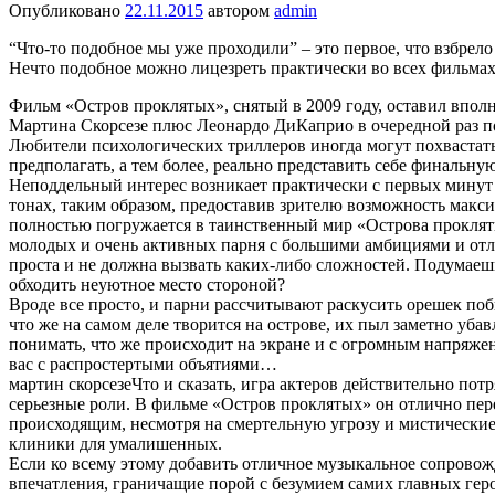
Опубликовано
22.11.2015
автором
admin
“Что-то подобное мы уже проходили” – это первое, что взбрело
Нечто подобное можно лицезреть практически во всех фильмах 
Фильм «Остров проклятых», снятый в 2009 году, оставил впол
Мартина Скорсезе плюс Леонардо ДиКаприо в очередной раз
Любители психологических триллеров иногда могут похвастатьс
предполагать, а тем более, реально представить себе финальну
Неподдельный интерес возникает практически с первых минут
тонах, таким образом, предоставив зрителю возможность макс
полностью погружается в таинственный мир «Острова прокляты
молодых и очень активных парня с большими амбициями и отли
проста и не должна вызвать каких-либо сложностей. Подумаешь
обходить неуютное место стороной?
Вроде все просто, и парни рассчитывают раскусить орешек поб
что же на самом деле творится на острове, их пыл заметно уб
понимать, что же происходит на экране и с огромным напряж
вас с распростертыми объятиями…
мартин скорсезеЧто и сказать, игра актеров действительно по
серьезные роли. В фильме «Остров проклятых» он отлично перед
происходящим, несмотря на смертельную угрозу и мистические 
клиники для умалишенных.
Если ко всему этому добавить отличное музыкальное сопрово
впечатления, граничащие порой с безумием самих главных геро