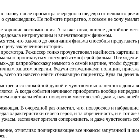
 в голову после просмотра очередного шедевра от великого режи
о сумасшедших. Не поймите превратно, я совсем не хочу умалят
не хорошие воспоминания. А также занял, вполне достойное мес
 порадовала интригующим и впечатляющим фильмом.
я тем, что задолго до окончания фильма способны предугадать р
ю сцену закрученной истории.
 просмотра. Режиссер тонко прочувствовал идейность картины 
имально проникнуться гнетущей атмосферой фильма. Психоделич
х».ди каприоРасскажу немного о самой картине, чтобы будущий 
чным запасом энергии, будучи сотрудниками полиции, приезжают
, всего-то навсего найти сбежавшую пациентку. Куда ты денешьс
ыстрее и со спокойной душой и чувством выполненного долга ве
авляется. А когда события начинают приобретать вообще непред
ением ждет дальнейших поворотов мистической драмы, начавшей
трясающая. В очередной раз отметил, что, повзрослев и набравш
ал характеристики своего героя, и та обреченность, и в тот же 
ужасы, заставляет зрителя сопереживать, и даже чувствовать се
ждение, отчетливо подчеркивающее все нюансы запутанной и ш
ев.