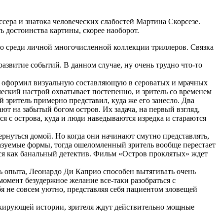
ссера и знатока человеческих слабостей Мартина Скорсезе.
ь достоинства картины, скорее наоборот.
то среди личной многочисленной коллекции триллеров. Связка
азвитие событий. В данном случае, ну очень трудно что-то
и оформил визуальную составляющую в сероватых и мрачных
еский настрой охватывает постепенно, и зритель со временем
зритель примерно представил, куда же его занесло. Два
 на забытый богом остров. Их задача, на первый взгляд,
я с острова, куда и люди наведываются изредка и стараются
рнуться домой. Но когда они начинают смутно представлять,
сказуемые формы, тогда ошеломленный зритель вообще перестает
ся как банальный детектив. Фильм «Остров проклятых» ждет
ись опыта, Леонардо Ди Каприо способен вытягивать очень
момент безудержное желание все-таки разобраться с
бя не совсем уютно, представляя себя пациентом зловещей
окирующей истории, зрителя ждут действительно мощные