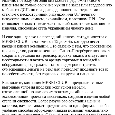
Именно поэтому, сегодня она может предложить своим
клиентам не только обычные
кухни на заказ
или гардеробную
мебель из ДСП, но и изделия, дополненные зеркалами и
стеклом с пескоструйным рисунком или UF-печатью,
искусственным камнем, акрилайном, пластиком HPL. Это
позволяет создавать великолепные, абсолютно эксклюзивные
изделия, способные стать украшением любого дома.
И еще один, далеко не последний «плюс» сотрудничества с
MEBELCLUB – экономия от 15 до 30%, которую несет
каждый клиент компании. Это связано с тем, что собственное
производство, расположенное в Санкт-Петербурге позволяет
сократить расходы на транспортировку заказа, а отсутствие
необходимости платить за аренду торговых площадей и
оборудования, содержать штат менеджеров и тратить
сумасшедшие деньги на рекламу, позволяет продавать товар
по себестоимости, без торговых накруток и наценок.
Как видите, компания MEBELCLUB – предлагает самые
выгодные условия продажи корпусной мебели,
изготовленной по авторским эскизам дизайнеров и
эксклюзивным проектам заказчиков, создавая изделия любой
степени сложности. Более разумного сочетания цены и
качества, вам не сможет предложить ни одна фирма, а особо
удобные способы оформления заказа позволят максимально
сэкономить ваше время. Обращайтесь, мы сумеем сработаться