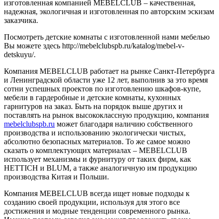
изготовленная компанией MEBELCLUB – качественная,
надежная, экологичная и изготовленная по авторским эскизам
заказчика.
Посмотреть детские комнаты с изготовленной нами мебелью
Вы можете здесь http://mebelclubspb.ru/katalog/mebel-v-
detskuyu/.
Компания MEBELCLUB работает на рынке Санкт-Петербурга
и Ленинградской области уже 12 лет, выполнив за это время
сотни успешных проектов по изготовлению шкафов-купе,
мебели в гардеробные и детские комнаты, кухонных
гарнитуров на заказ. Быть на порядок выше других и
поставлять на рынок высококлассную продукцию, компания
mebelclubspb.ru
может благодаря наличию собственного
производства и использованию экологически чистых,
абсолютно безопасных материалов. То же самое можно
сказать о комплектующих материалах – MEBELCLUB
использует механизмы и фурнитуру от таких фирм, как
HETTICH и BLUM, а также аналогичную им продукцию
производства Китая и Польши.
Компания MEBELCLUB всегда ищет новые подходы к
созданию своей продукции, используя для этого все
достижения и модные тенденции современного рынка.