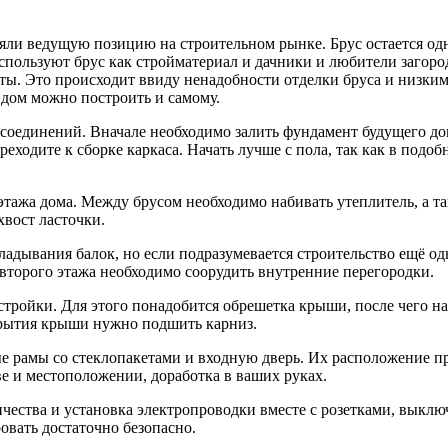
няли ведущую позицию на строительном рынке. Брус остается о
пользуют брус как стройматериал и дачники и любители загоро
боты. Это происходит ввиду ненадобности отделки бруса и низк
 дом можно построить и самому.
соединений. Вначале необходимо залить фундамент будущего до
ереходите к сборке каркаса. Начать лучше с пола, так как в под
этажа дома. Между брусом необходимо набивать утеплитель, а 
хвост ласточки.
дывания балок, но если подразумевается строительство ещё одн
 второго этажа необходимо соорудить внутренние перегородки.
стройки. Для этого понадобится обрешетка крыши, после чего на
крытия крыши нужно подшить карниз.
ые рамы со стеклопакетами и входную дверь. Их расположение п
ве и местоположении, доработка в ваших руках.
ичества и установка электропроводки вместе с розетками, выкл
вать достаточно безопасно.