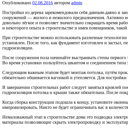
Опубликовано
02.08.2016
автором
admin
Постройки из дерева зарекомендовали себя давным-давно и за
сооружений — жилого и нежилого предназначения. Активно ис
довольно лёгкое и позволяет значительно сокращать время ра
и некоторого опыта в строительстве и имея помощников, такой
При строительстве можно использовать различные технологии 
установлен. После того, как фундамент изготовлен и застыл, п
гидроизоляции.
После сооружения пола начинайте выстраивать стены первого 
Во время установки пользуйтесь шкантом и соединением типа 
Следующим важным этапом будет монтаж потолка, путём прокла
обязательно обшивается вагонкой и утепляется. Для постройки
В завершении строительных работ следует заняться кровлей по
гидроизоляция потолка и крыши также обязательна. После по
Когда сборка конструкции подошла к концу, установите оконн
импровизировать. Никто не будет ограничивать вас в количест
Немаловажный этап в строительстве дома это подводка электр
материалы позволяющие скрыть электропроводку и эксплуатиро