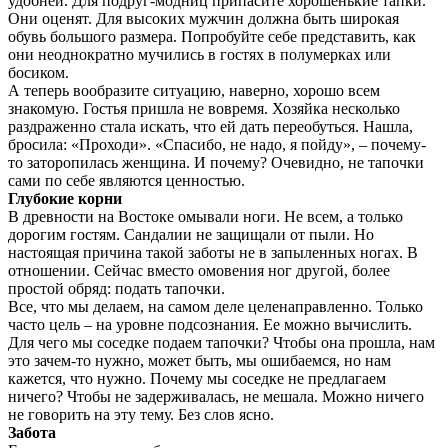
удобней. Для подруг-модниц припасите хорошенькие тапки.
Они оценят. Для высоких мужчин должна быть широкая
обувь большого размера. Попробуйте себе представить, как
они неоднократно мучились в гостях в полумерках или
босиком.
А теперь вообразите ситуацию, наверно, хорошо всем
знакомую. Гостья пришла не вовремя. Хозяйка несколько
раздраженно стала искать, что ей дать переобуться. Нашла,
бросила: «Проходи». «Спасибо, не надо, я пойду», – почему-
то заторопилась женщина. И почему? Очевидно, не тапочки
сами по себе являются ценностью.
Глубокие корни
В древности на Востоке омывали ноги. Не всем, а только
дорогим гостям. Сандалии не защищали от пыли. Но
настоящая причина такой заботы не в запыленных ногах. В
отношении. Сейчас вместо омовения ног другой, более
простой обряд: подать тапочки.
Все, что мы делаем, на самом деле целенаправленно. Только
часто цель – на уровне подсознания. Ее можно вычислить.
Для чего мы соседке подаем тапочки? Чтобы она прошла, нам
это зачем-то нужно, может быть, мы ошибаемся, но нам
кажется, что нужно. Почему мы соседке не предлагаем
ничего? Чтобы не задерживалась, не мешала. Можно ничего
не говорить на эту тему. Без слов ясно.
Забота