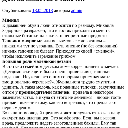
Опубликовано
13.05.2013
автором
admin
Мнения
К домашней обуви люди относятся по-разному. Михаила
Задорнова раздражает, что в гостях приходится менять
стильные ботинки на какие-то неприятные предметы.
Тапочки махровые
или вельветовые с логотипом –
никакими тут не угодишь. Есть мнение (не без основания):
ничьих тапочек не бывает. Приходят со своей «сменкой»,
чтобы исключить заражение грибком.
Большая роль маленькой детали
В статье о семейном детском доме корреспондент отмечает:
«Детдомовские дети были очень приветливы, тапочки
подавали. Неужели это о них говорила приемная мать:
эмоционально черствые?». Журналиста трудно смутить и
удивить. А такая мелочь, как поданные тапочки, закупленные
оптом у
производителей тапочек
, привела в некоторое
замешательство. Никуда от этого не денешься – любой гость
придает значение тому, как его встречают, что предлагают
первым делом.
Большинство людей предпочитают получить от хозяев пару
аккуратных шлепанцев. Это комфортно. Если вы вызвали
врача, предложите надеть заготовленные бахилы. Ему так