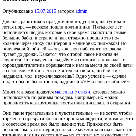
Опубликовано
15.07.2015
автором
admin
Для нас, работников праздничной инду­стрии, наступила зо­
лотая пора — косяком пошли полтинники. Пятьдесят лет
испол­няется людям, которые в свое время сколотили самые
большие бабки в стране, и, как отважно прошло это по­
коление через эпоху снайперов и малино­вых пиджаков! Но
полувековой юбилей — он, как звон набатного колокола,
пугает до дрожи. Кажется, что с тобой такое никогда не
случится. Поэтому если свадьбу мы готовим за полгода, то
сорокадевя­тилетние обращаются к нам за месяц до своей даты
со словами: «Я ни за что не хо­тел справлять, но близкие
надавили, мол, неужели зажмешь? Одно условие — сделай
так, чтобы не было тостов, надписей «50» и слова «юбилей».
Многим людям нравятся
маленькие стихи
, которые можно
использовать по разным поводам. Например, их можно
произносить как шуточные тосты или вписывать в открытки.
Они такие трогательные и чувствитель­ные — не хотят, чтобы
торжество превра­тилось в похороны молодости, и помнят, что
в советское время все было именно так. Приходится быть
психологом: в этот период сильные мужчины испытывают не­
типичное для них состояние — их колотит, их захлестывает