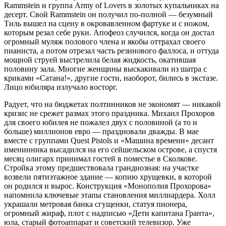
Rammstein и группа Army of Lovers в золотых купальниках на
десерт. Свой Rammstein он получил по-полной — безум­ный
Тиль вышел на сцену в окровавленном фартуке и с ножом,
которым резал себе руки. Апофеоз случился, когда он достал
огромный муляж полового члена и якобы оттрахал своего
пианиста, а потом отрезал часть резинового фаллоса, и оттуда
мощ­ной струей выстрелила белая жидкость, окатившая
половину зала. Многие жен­щины выскакивали из шатра с
криками «Сатана!», другие гости, наоборот, бились в экстазе.
Лицо юбиляра излучало восторг.
Радует, что на бюджетах полтинников не экономят — никакой
кризис не срежет размах этого праздника. Михаил Прохоров
для своего юбилея не пожалел двух с по­ловиной (а то и
больше) миллионов евро — праздновали дважды. В мае
вместе с груп­пами Quest Pistols и «Машина времени» десант
именинника высадился на его сей­шельском острове, а спустя
месяц олигарх принимал гостей в поместье в Сколкове.
Стройка этому предшествовала грандиоз­ная: на участке
возвели пятиэтажное здание — копию хрущевки, в которой
он родился и вырос. Конструкция «Монополия Прохорова»
напомнила ключевые этапы становления миллиардера. Холл
украшали метровая банка сгущенки, статуя пионера,
огромный жираф, плот с над­писью «Дети капитана Гран­та»,
юла, старый фотоаппарат и советский телевизор. Уже