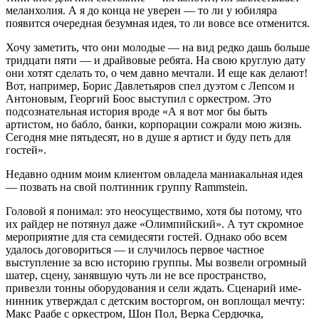
меланхолия. А я до конца не уверен — то ли у юбиляра
появится очередная безумная идея, то ли вовсе все отменится.
Хочу заметить, что они молодые — на вид редко дашь больше
тридцати пяти — и драйвовые ребята. На свою круглую дату
они хотят сделать то, о чем давно мечтали. И еще как делают!
Вот, например, Борис Давлетьяров спел дуэтом с Лепсом и
Ан­тоновым, Георгий Боос выступил с орке­стром. Это
подсознательная история вроде «А я вот мог бы быть
артистом, но бабло, банки, корпорации сожрали мою жизнь.
Сегодня мне пятьдесят, но в душе я артист и буду петь для
гостей».
Недавно одним моим клиентом овладе­ла маниакальная идея
— позвать на свой полтинник группу Rammstein.
Головой я понимал: это неосу­ществимо, хотя бы потому, что
их райдер не потянул даже «Олимпийский». А тут скромное
мероприятие для ста семидесяти гостей. Однако обо всем
удалось договориться — и случилось пер­вое частное
выступление за всю историю группы. Мы возвели огромный
шатер, сцену, заняв­шую чуть ли не все пространство,
привезли тонны оборудования и сели ждать. Сценарий име­
нинник утверждал с детским восторгом, он воплощал мечту:
Макс Раабе с оркестром, Шон Пол, Верка Сер­дючка,