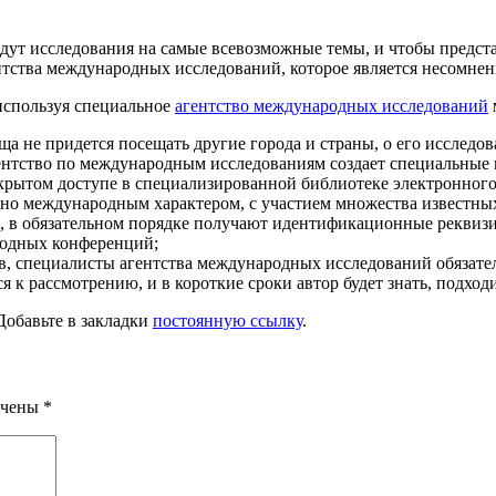
дут исследования на самые всевозможные темы, и чтобы предста
гентства международных исследований, которое является несомн
используя специальное
агентство международных исследований
а не придется посещать другие города и страны, о его исследов
ентство по международным исследованиям создает специальные
крытом доступе в специализированной библиотеке электронного
но международным характером, с участием множества известны
е, в обязательном порядке получают идентификационные реквиз
родных конференций;
, специалисты агентства международных исследований обязатель
 к рассмотрению, и в короткие сроки автор будет знать, подход
 Добавьте в закладки
постоянную ссылку
.
ечены
*