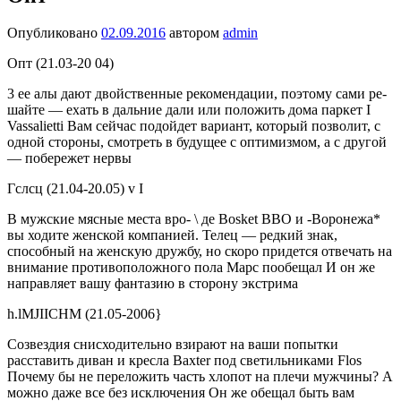
Опубликовано
02.09.2016
автором
admin
Опт (21.03-20 04)
3 ее алы дают двойственные рекомендации, поэтому сами ре­
шайте — ехать в дальние дали или положить дома паркет I
Vassalietti Вам сейчас подойдет вариант, который позволит, с
одной сто­роны, смотреть в будущее с оп­тимизмом, а с другой
— побе­режет нервы
Гслсц (21.04-20.05) v I
В мужские мясные места вро- \ де Bosket ВВО и -Воронежа*
вы ходите женской компанией. Телец — редкий знак,
способный на женскую дружбу, но скоро при­дется отвечать на
внимание про­тивоположного пола Марс по­обещал И он же
направляет вашу фантазию в сторону экстрима
h.lMJIICHM (21.05-2006}
Созвездия снисходительно взи­рают на ваши попытки
расставить диван и кресла Baxter под све­тильниками Flos
Почему бы не переложить часть хлопот на плечи мужчины? А
можно даже все без исключения Он же обещал быть вам