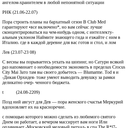
ангелом-храиителем в любой непонятной ситуации
РНК (21.06-22.07)
Пора строить планы на бархатный сезон В Club Med
гарантируют •все включено*, но вам сейчас лучше
сконцентрироваться на чем-нибудь одном, с интеллекту­
альным уклоном Наймите знаю­щего гида и езжайте с ним в
Ита­лию. где в каждой деревне для вас готов и стол, и лом
Лев (23.07-23 08)
С весны вы порываетесь уехать на шопинг, но Сатурн всякий
раз напоминает о необходимости экономить в пределах Crocus
City Mai Зато там вы своего добье­тесь — Blumarme. Tod я и
-Дикая Орхидея- тоже умеют выводить девушку за рамки
деликатно очер- ченного бюджета.
t (24.08-2209)
Позд ний август для Дев — по­ра женского счастья Меркурий
вдохновляет их на красноречие.
с помощью которого можно сде­лать из любимого святого
Днем он работает, а вечером массирует вам ноги Или
оплачивает -Мо­сковский медовый ритуал- в спа The R*l7-