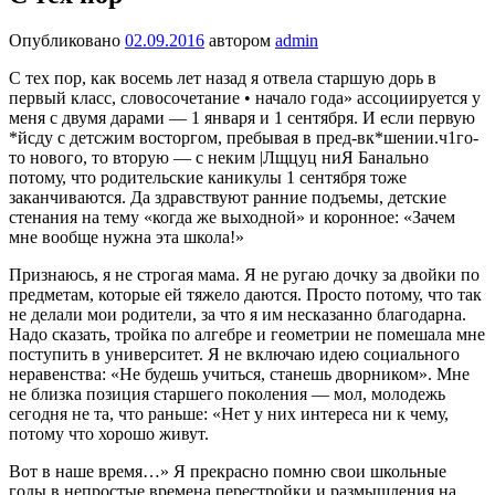
Опубликовано
02.09.2016
автором
admin
С тех пор, как восемь лет назад я отвела старшую дорь в
первый класс, словосочетание • начало года» ассоциируется у
меня с двумя дарами — 1 января и 1 сентября. И если первую
*йсду с детсжим восторгом, пребывая в пред-вк*шении.ч1го-
то нового, то вторую — с неким |Лщцуц ниЯ Банально
потому, что родительские каникулы 1 сентября тоже
заканчиваются. Да здравствуют ранние подъемы, детские
стенания на тему «когда же выходной» и коронное: «Зачем
мне вообще нужна эта школа!»
Признаюсь, я не строгая мама. Я не ругаю дочку за двойки по
предметам, которые ей тяжело даются. Просто потому, что так
не делали мои родители, за что я им несказанно благодарна.
Надо сказать, тройка по алгебре и геометрии не помешала мне
поступить в университет. Я не включаю идею социального
неравенства: «Не будешь учиться, станешь дворником». Мне
не близка позиция старшего поколения — мол, молодежь
сегодня не та, что раньше: «Нет у них интереса ни к чему,
потому что хорошо живут.
Вот в наше время…» Я прекрасно помню свои школьные
годы в непростые времена перестройки и размышления на