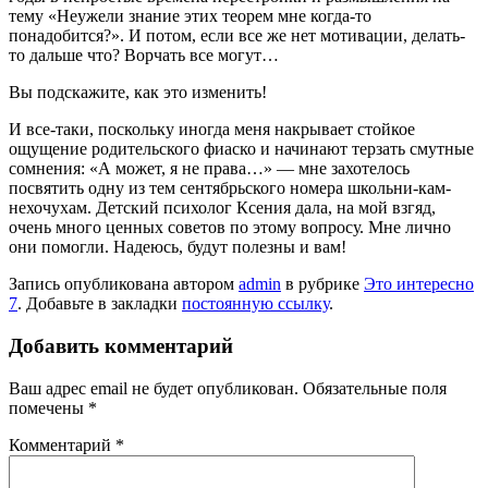
тему «Неужели знание этих теорем мне когда-то
понадобится?». И потом, если все же нет мотивации, делать-
то дальше что? Ворчать все могут…
Вы подскажите, как это изменить!
И все-таки, поскольку иногда меня накрывает стойкое
ощущение родительского фиаско и начинают терзать смутные
сомнения: «А может, я не права…» — мне захотелось
посвятить одну из тем сентябрьского номера школьни-кам-
нехочухам. Детский психолог Ксения дала, на мой взгяд,
очень много ценных советов по этому вопросу. Мне лично
они помогли. Надеюсь, будут полезны и вам!
Запись опубликована автором
admin
в рубрике
Это интересно
7
. Добавьте в закладки
постоянную ссылку
.
Добавить комментарий
Ваш адрес email не будет опубликован.
Обязательные поля
помечены
*
Комментарий
*