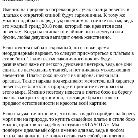
Именно на природе в согревающих лучах солнца невесты в
платьях с открытой спиной будут гармоничны. К тому же
можно подобрать наряд с украшением на спинке платья, ведь
это модный тренд 2018 года, который так нравится всем
невестам. Когда на спинке тончайшие нити жемчуга или
бусин, любая девушка выглядит очень женственно.
Если хочется выбрать скромный, но в то же время
неординарный вариант, то следует присмотреться к платьям в
стиле бохо. Такие платья лаконичного покроя будут
развиваться даже от легкого дуновения ветерка, ведь все они
сшиты из натуральных тканей, и нет никаких утяжеляющих
элементов. Платья бохо шьются из шифона, шелка или
органзы. Такие наряды подчеркивают мечтательный характер
невесты, ее близость к природе и принятие всей красоты
этого мира. Именно поэтому невеста в платье бохо на берегу
океана смотрится органично, а летящие брызги только
придают естественности и красоты всей картине.
Если вы уже точно знаете, что ваша свадьба пройдет на берегу
моря или на природе, то купить свадебное платье в стиле бохо
можно, приехав в свадебную студию «КРАSОТА». Мы
подберем идеальный образ именно для вас, ведь в любом
платье вы должны не только оставаться собой, но пленять