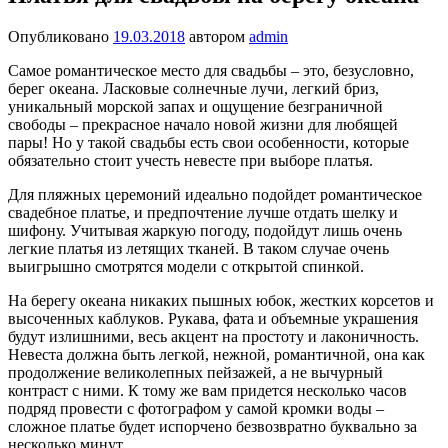
Опубликовано
19.03.2018
автором
admin
Самое романтическое место для свадьбы – это, безусловно,
берег океана. Ласковые солнечные лучи, легкий бриз,
уникальный морской запах и ощущение безграничной
свободы – прекрасное начало новой жизни для любящей
пары! Но у такой свадьбы есть свои особенности, которые
обязательно стоит учесть невесте при выборе платья.
Для пляжных церемоний идеально подойдет романтическое
свадебное платье, и предпочтение лучше отдать шелку и
шифону. Учитывая жаркую погоду, подойдут лишь очень
легкие платья из летящих тканей. В таком случае очень
выигрышно смотрятся модели с открытой спинкой.
На берегу океана никаких пышных юбок, жестких корсетов и
высоченных каблуков. Рукава, фата и объемные украшения
будут излишними, весь акцент на простоту и лаконичность.
Невеста должна быть легкой, нежной, романтичной, она как
продолжение великолепных пейзажей, а не вычурный
контраст с ними. К тому же вам придется несколько часов
подряд провести с фотографом у самой кромки воды –
сложное платье будет испорчено безвозвратно буквально за
несколько минут.