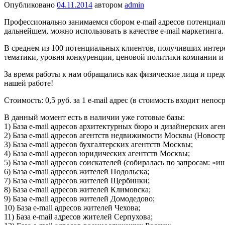
Опубликовано
04.11.2014
автором
admin
Профессионально занимаемся сбором e-mail адресов потенциал
дальнейшем, можно использовать в качестве e-mail маркетинга.
В среднем из 100 потенциальных клиентов, получивших интерес
тематики, уровня конкуренции, ценовой политики компании и 
За время работы к нам обращались как физические лица и пред
нашей работе!
Стоимость: 0,5 руб. за 1 e-mail адрес (в стоимость входит неп
В данный момент есть в наличии уже готовые базы:
1) База e-mail адресов архитектурных бюро и дизайнерских аген
2) База e-mail адресов агентств недвижимости Москвы (Новост
3) База e-mail адресов бухгалтерских агентств Москвы;
4) База e-mail адресов юридических агентств Москвы;
5) База e-mail адресов соискателей (собиралась по запросам: «ищ
6) База e-mail адресов жителей Подольска;
7) База e-mail адресов жителей Щербинки;
8) База e-mail адресов жителей Климовска;
9) База e-mail адресов жителей Домодедово;
10) База e-mail адресов жителей Чехова;
11) База e-mail адресов жителей Серпухова;