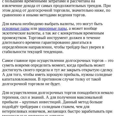
с большими временными затратами и рассчитана на
извлечение дохода от самых продолжительных трендов. При
этом доход от долгосрочной торговли, значительно ниже, по
сравнению и иными методами ведения торгов.
Для начала необходимо выбрать валюты, это могут быть
основные пары
или
минорные пары
, а может вообще
экзотические валюты, а так же с конкретным временным
промежутком. Торговый инструмент должен в течение
длительного времени гарантированно двигаться в
определённом направлении, чтобы трейдер был уверен в
стабильности текущей тенденции.
Самое главное при осуществлении долгосрочных торгов – это
суметь вовремя определить момент, когда прибыль может
достигнуть своего предела и тут же закрыть открытую сделку.
А для того, чтобы иметь хорошую прибыль, нужны солидные
капиталовложения. В противном случае толку от такой
долгосрочной торговли не будет.
Для осуществления долгосрочных торгов понадобится немало
терпения, сил и знаний. А для получения максимальной
прибыли – крупных инвестиций. Данный метод больше
подойдёт трейдерам с солидным стажем, чем для
нетерпеливых новичков, желающих быстро зарабатывать при
минимальных временных затратах.