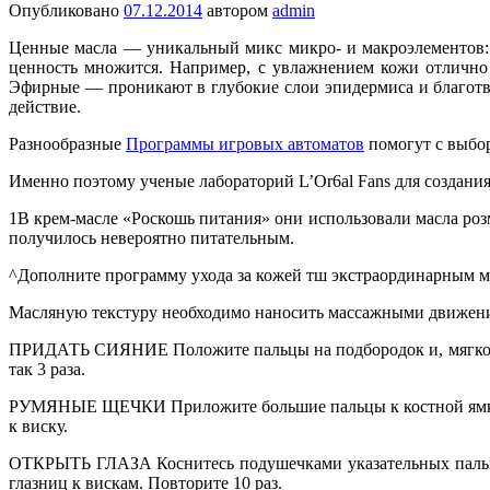
Опубликовано
07.12.2014
автором
admin
Ценные масла — уникальный микс микро- и макроэлементов: 
ценность множится. Например, с увлажнением кожи отлично
Эфирные — проникают в глубокие слои эпидермиса и благотво
действие.
Разнообразные
Программы игровых автоматов
помогут с выбор
Именно поэтому ученые лабораторий L’Or6al Fans для создани
1В крем-масле «Роскошь питания» они исполь­зовали масла ро
получилось невероятно питательным.
^Дополните программу ухода за кожей тш экстраординарным м
Масляную текстуру необходимо наносить массажными движения
ПРИДАТЬ СИЯНИЕ Положите пальцы на подбородок и, мягко над
так 3 раза.
РУМЯНЫЕ ЩЕЧКИ Приложите большие пальцы к костной ямке. ко
к виску.
ОТКРЫТЬ ГЛАЗА Коснитесь подушечками указательных пальцев
глазниц к вискам. Повторите 10 раз.