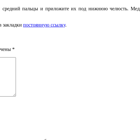
ний пальцы и при­ложите их под нижнюю челюсть. Медленн
 в закладки
постоянную ссылку
.
ечены
*