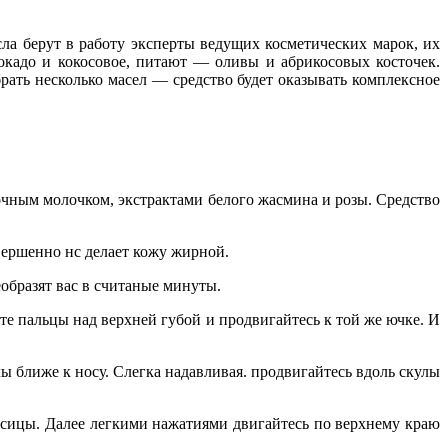
а берут в работу эксперты ведущих косметических марок, их
кадо и кокосовое, питают — оливы и абрикосовых косточек.
ать несколько масел — средство будет оказывать комплексное
очным молочком, экстрактами белого жасмина и розы. Средство
вершенно нс делает кожу жирной.
бразят вас в считаные минуты.
 пальцы над верхней губой и продвигайтесь к той же ючке. И
лиже к носу. Слегка на­давливая. продвигайтесь вдоль скулы
ицы. Да­лее легкими нажатиями двигайтесь по верхнему краю