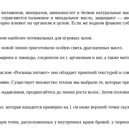
витаминов, минералов, аминокислот и белков натуральные масл
 справляются пальмовое и миндальное масло, защищают — аво
рно влияют на организм в целом. Если же водном флаконе собр
ом наиболее оптимальных для игровых залов.
я новой линии приготовили особую смесь драгоценных масел.
змарина и лаванды, соединили их с аргановым и ши, а также мат
аслом «Роскошь питают» оно обладает приятной текстурой и со
ми. Существует множество техник мы выбрали те, которые прео
авливая, продвигайтесь до линии роста волос. Затем положите
торая находится примерно на 1 см ниже верхней точки скулы б
 точек, расположенных у внутренних краев бро­вей. у перенос