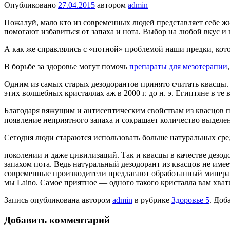
Опубликовано
27.04.2015
автором
admin
Пожалуй, мало кто из современных людей представляет себе ж
помогают избавиться от запаха и нота. Выбор на любой вкус и ц
А как же справлялись с «потной» проблемой наши предки, кото
В борьбе за здоровье могут помочь
препараты для мезотерапии
Одним из самых старых де­зодорантов принято считать квасцы.
этих волшебных кристаллах аж в 2000 г. до н. э. Египтяне в те
Благодаря вяжущим и антисептическим свойствам из квасцов по
появление неприятного за­паха и сокращает количество выделе
Сегодня люди стараются использовать больше нату­ральных сре
поколении и даже цивилиза­ций. Так и квасцы в качестве дезо
запахом пота. Ведь натуральный дезодорант из квасцов не имее
современные производите­ли предлагают обработан­ный минера
мы Laino. Самое приятное — одного такого кристалла вам хвати
Запись опубликована автором
admin
в рубрике
Здоровье 5
. Доб
Добавить комментарий