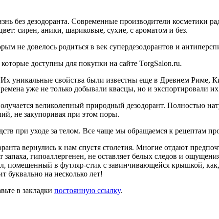
изнь без дезодоранта. Современные производители косметики р
вет: сирен, аники, шариковые, сухие, с ароматом и без.
рым не довелось родиться в век супердезодорантов и антиперсп
, которые доступны для покупки на сайте TorgSalon.ru.
 Их уникальные свой­ства были известны еще в Древ­нем Риме, 
 времена уже не только добывали квасцы, но и экспортировали их
лучается вели­колепный природный дезо­дорант. Полностью нату
ний, не закупоривая при этом поры.
дств при уходе за телом. Все чаще мы обра­щаемся к рецептам п
доранта вернулись к нам спустя столетия. Многие от­дают предп
т запаха, гипоаллергенен, не оставля­ет белых следов и ощущени
л, помещенный в футляр-стик с завинчиваю­щейся крышкой, как,
т буквально на несколь­ко лет!
авьте в закладки
постоянную ссылку
.