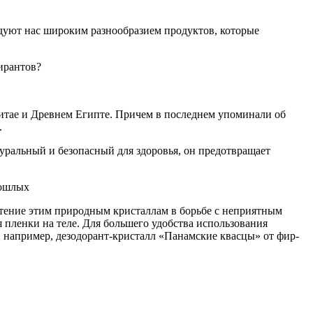
адуют нас широким разнообразием продуктов, которые
ирантов?
Китае и Древнем Египте. Причем в последнем упоминали об
.
раль­ный и безопасный для здо­ровья, он предотвращает
рошлых
очтение этим при­родным кристаллам в борьбе с неприятным
я пленки на теле. Для больше­го удобства использования
 напри­мер, дезодорант-кристалл «Панамские квасцы» от фир­