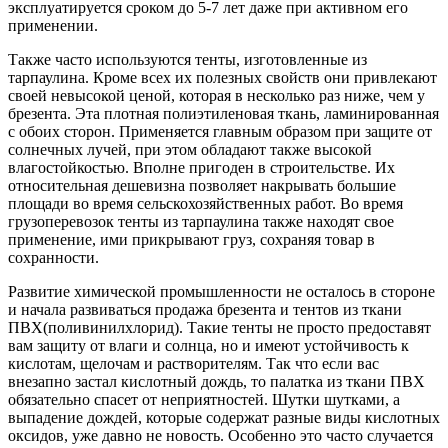
эксплуатируется сроком до 5-7 лет даже при активном его
применении.
Также часто используются тенты, изготовленные из
тарпаулина. Кроме всех их полезных свойств они привлекают
своей невысокой ценой, которая в несколько раз ниже, чем у
брезента. Эта плотная полиэтиленовая ткань, ламинированная
с обоих сторон. Применяется главным образом при защите от
солнечных лучей, при этом обладают также высокой
влагостойкостью. Вполне пригоден в строительстве. Их
относительная дешевизна позволяет накрывать большие
площади во время сельскохозяйственных работ. Во время
грузоперевозок тенты из тарпаулина также находят свое
применение, ими прикрывают груз, сохраняя товар в
сохранности.
Развитие химической промышленности не осталось в стороне
и начала развиваться продажа брезента и тентов из ткани
ПВХ(поливинилхлорид). Такие тенты не просто предоставят
вам защиту от влаги и солнца, но и имеют устойчивость к
кислотам, щелочам и растворителям. Так что если вас
внезапно застал кислотный дождь, то палатка из ткани ПВХ
обязательно спасет от неприятностей. Шутки шутками, а
выпадение дождей, которые содержат разные виды кислотных
оксидов, уже давно не новость. Особенно это часто случается