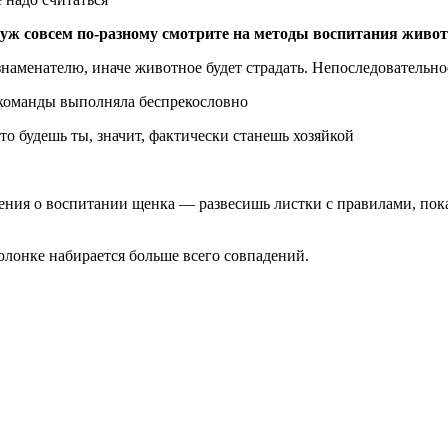
муж совсем по-разному смотрите на методы воспитания живо
аменателю, иначе животное будет страдать. Непоследовательно
и команды выполняла беспрекословно
то будешь ты, значит, фактически станешь хозяйкой
ения о воспитании щенка — развесишь листки с правилами, пок
олонке набирается больше всего совпадений.