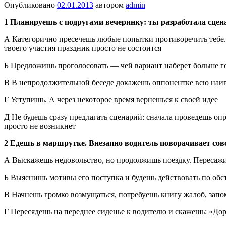
Опубликовано
02.01.2013
автором
admin
1 Планируешь с подругами вечеринку: ты разработала сцен
А Категорично пресечешь любые попытки противоречить тебе. 
твоего участия праздник просто не состоится
Б Предложишь проголосовать — чей вариант наберет больше го
В В непродолжительной беседе докажешь оппонентке всю наивно
Г Уступишь. А через некоторое время вернешься к своей идее
Д Не будешь сразу предлагать сценарий: сначала проведешь оп
просто не возникнет
2 Едешь в маршрутке. Внезапно водитель поворачивает совс
А Выскажешь недовольство, но продолжишь поездку. Пересажи
Б Выяснишь мотивы его поступка и будешь действовать по обс
В Начнешь громко возмущаться, потребуешь книгу жалоб, зап
Г Пересядешь на переднее сиденье к водителю и скажешь: «Дор