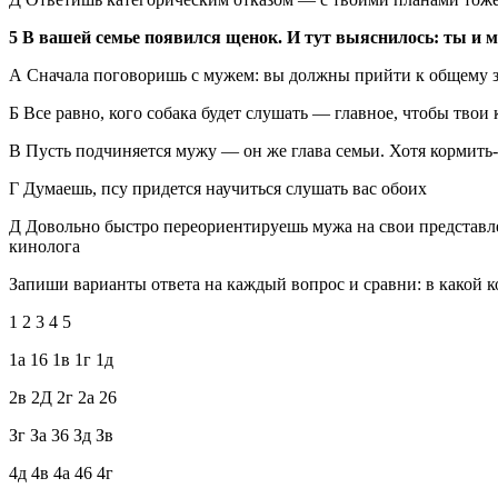
5 В вашей семье появился щенок. И тут выяснилось: ты и 
А Сначала поговоришь с мужем: вы должны прийти к общему зн
Б Все равно, кого собака будет слушать — главное, чтобы тво
В Пусть подчиняется мужу — он же глава семьи. Хотя кормить-
Г Думаешь, псу придется научиться слушать вас обоих
Д Довольно быстро переориентируешь мужа на свои представл
кинолога
Запиши варианты ответа на каждый вопрос и сравни: в какой к
1 2 3 4 5
1а 16 1в 1г 1д
2в 2Д 2г 2а 26
Зг За 36 Зд Зв
4д 4в 4а 46 4г