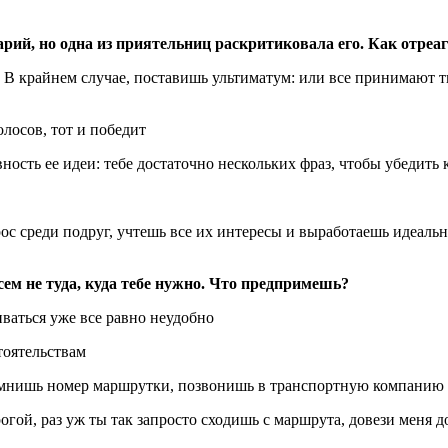
арий, но одна из приятельниц раскритиковала его. Как отре
В крайнем случае, поставишь ультиматум: или все принимают тв
лосов, тот и победит
сть ее идеи: тебе достаточно нескольких фраз, чтобы убедить к
рос среди подруг, учтешь все их интересы и выработаешь идеальн
ем не туда, куда тебе нужно. Что предпримешь?
ваться уже все равно неудобно
тоятельствам
омнишь номер маршрутки, позвонишь в транспортную компанию 
огой, раз уж ты так запросто сходишь с маршрута, довези меня 