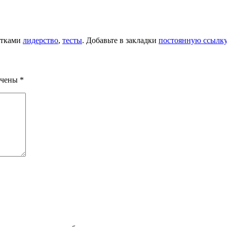
етками
лидерство
,
тесты
. Добавьте в закладки
постоянную ссылку
ечены
*