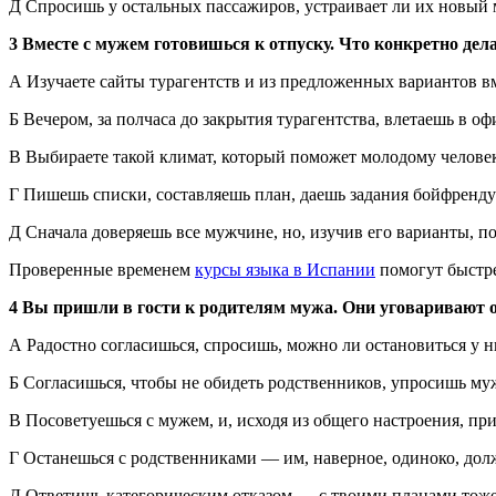
Д Спросишь у остальных пассажиров, устраивает ли их новый
3 Вместе с мужем готовишься к отпуску. Что конкретно дел
А Изучаете сайты турагентств и из предложенных вариантов 
Б Вечером, за полчаса до закрытия турагентства, влетаешь в 
В Выбираете такой климат, который поможет молодому человек
Г Пишешь списки, составляешь план, даешь задания бойфренду
Д Сначала доверяешь все мужчине, но, изучив его варианты, п
Проверенные временем
курсы языка в Испании
помогут быстре
4 Вы пришли в гости к родителям мужа. Они уговаривают ос
А Радостно согласишься, спросишь, можно ли остановиться у н
Б Согласишься, чтобы не обидеть родственников, упросишь муж
В Посоветуешься с мужем, и, исходя из общего настроения, п
Г Останешься с родственниками — им, наверное, одиноко, дол
Д Ответишь категорическим отказом — с твоими планами тоже