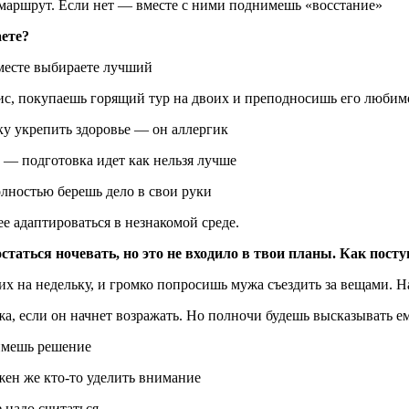
 маршрут. Если нет — вместе с ними поднимешь «восстание»
аете?
вместе выбираете лучший
офис, покупаешь горящий тур на двоих и преподносишь его люби
у укрепить здоровье — он аллергик
 — подготовка идет как нельзя лучше
олностью берешь дело в свои руки
е адаптироваться в незнакомой среде.
таться ночевать, но это не входило в твои планы. Как пост
их на недельку, и громко попросишь мужа съездить за вещами. Н
а, если он начнет возражать. Но полночи будешь высказывать ем
римешь решение
жен же кто-то уделить внимание
 надо считаться