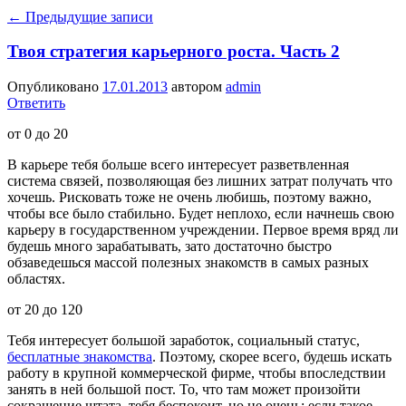
←
Предыдущие записи
Твоя стратегия карьерного роста. Часть 2
Опубликовано
17.01.2013
автором
admin
Ответить
от 0 до 20
В карьере тебя больше всего интересует разветвленная
система связей, позволяющая без лишних затрат получать что
хочешь. Рисковать тоже не очень любишь, поэтому важно,
чтобы все было стабильно. Будет неплохо, если начнешь свою
карьеру в государственном учреждении. Первое время вряд ли
будешь много зарабатывать, зато достаточно быстро
обзаведешься массой полезных знакомств в самых разных
областях.
от 20 до 120
Тебя интересует большой заработок, социальный статус,
бесплатные знакомства
. Поэтому, скорее всего, будешь искать
работу в крупной коммерческой фирме, чтобы впоследствии
занять в ней большой пост. То, что там может произойти
сокращение штата, тебя беспокоит, но не очень: если такое