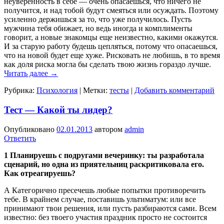
неуверенность в себе — очень опасаешься, что ничего не
получится, и над тобой будут смеяться или осуждать. Поэтому
усиленно держишься за то, что уже получилось. Пусть
мужчина тебя обижает, но ведь иногда и комплименты
говорит, а новые знакомцы еще неизвестно, какими окажутся.
И за старую работу будешь цепляться, потому что опасаешься,
что на новой будет еще хуже. Рисковать не любишь, в то время
как доля риска могла бы сделать твою жизнь гораздо лучше.
Читать далее
→
Рубрика:
Психология
|
Метки:
тесты
|
Добавить комментарий
Тест — Какой ты лидер?
Опубликовано
02.01.2013
автором
admin
Ответить
1 Планируешь с подругами вечеринку: ты разработала
сценарий, но одна из приятельниц раскритиковала его.
Как отреагируешь?
А Категорично пресечешь любые попытки противоречить
тебе. В крайнем случае, поставишь ультиматум: или все
принимают твои решения, или пусть разбираются сами. Всем
известно: без твоего участия праздник просто не состоится