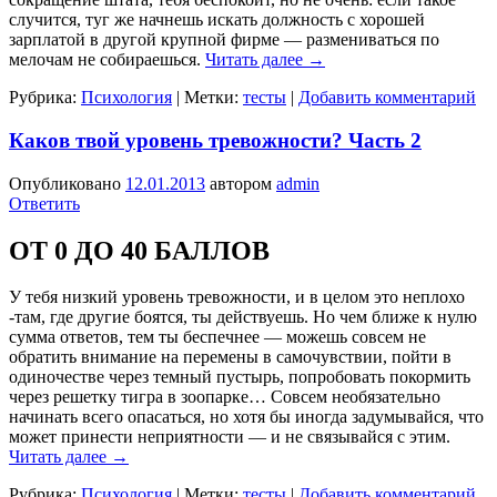
случится, туг же начнешь искать должность с хорошей
зарплатой в другой крупной фирме — размениваться по
мелочам не собираешься.
Читать далее
→
Рубрика:
Психология
|
Метки:
тесты
|
Добавить комментарий
Каков твой уровень тревожности? Часть 2
Опубликовано
12.01.2013
автором
admin
Ответить
ОТ 0 ДО 40 БАЛЛОВ
У тебя низкий уровень тревожности, и в целом это неплохо
-там, где другие боятся, ты действуешь. Но чем ближе к нулю
сумма ответов, тем ты беспечнее — можешь совсем не
обратить внимание на перемены в самочувствии, пойти в
одиночестве через темный пустырь, попробовать покормить
через решетку тигра в зоопарке… Совсем необязательно
начинать всего опасаться, но хотя бы иногда задумывайся, что
может принести неприятности — и не связывайся с этим.
Читать далее
→
Рубрика:
Психология
|
Метки:
тесты
|
Добавить комментарий