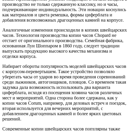
производство не только сдержанную классику, но и часы,
подчеркивающие индивидуальность. Эти новации коснулись
как материалов и цвета ремешка, формы циферблата и
добавления всевозможных драгоценных камней на корпусе.
Аналогичные изменения происходили в копиях швейцарских
часов. Технология производства копии часов Chopard не
отстает от оригинального производства. Семейная фабрика,
основанная Луи Шоппаром в 1860 году, следует традиции
выпускать продукцию высокого качества механизма и
отделки корпуса.
Набирает обороты популярность моделей швейцарских часов
с корпусом-перевертышем. Такое устройство позволяло
уберегать часы от ударов во время проведения соревнований
среди лыжников, автогонщиков, пловцов. Со временем такая
задумка дала возможность использовать два варианта
циферблата, исходя из посещения хозяина часов различных
мест и мероприятий. Одна сторона более сдержана, как у
копии часов Corum, например, для деловых встреч и поездок,
вторая используется для вечерних мероприятий, с
добавлением драгоценных камней и более ярких цветовых
решений.
Современные копии швейцарских часов популярны также