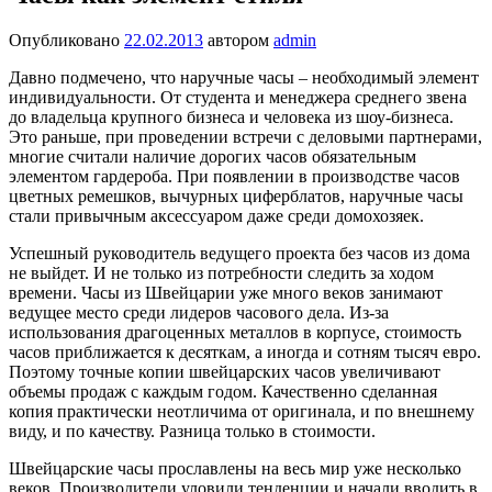
Опубликовано
22.02.2013
автором
admin
Давно подмечено, что наручные часы – необходимый элемент
индивидуальности. От студента и менеджера среднего звена
до владельца крупного бизнеса и человека из шоу-бизнеса.
Это раньше, при проведении встречи с деловыми партнерами,
многие считали наличие дорогих часов обязательным
элементом гардероба. При появлении в производстве часов
цветных ремешков, вычурных циферблатов, наручные часы
стали привычным аксессуаром даже среди домохозяек.
Успешный руководитель ведущего проекта без часов из дома
не выйдет. И не только из потребности следить за ходом
времени. Часы из Швейцарии уже много веков занимают
ведущее место среди лидеров часового дела. Из-за
использования драгоценных металлов в корпусе, стоимость
часов приближается к десяткам, а иногда и сотням тысяч евро.
Поэтому точные копии швейцарских часов увеличивают
объемы продаж с каждым годом. Качественно сделанная
копия практически неотличима от оригинала, и по внешнему
виду, и по качеству. Разница только в стоимости.
Швейцарские часы прославлены на весь мир уже несколько
веков. Производители уловили тенденции и начали вводить в