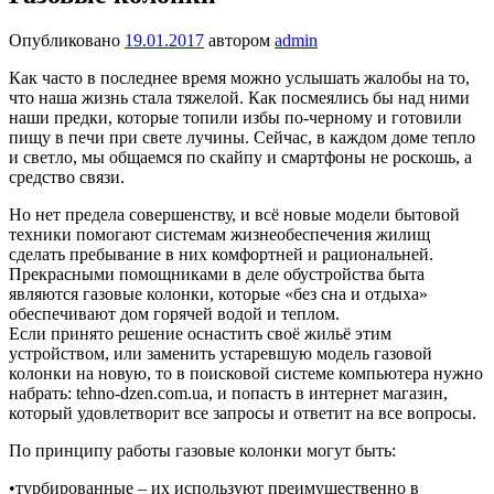
Опубликовано
19.01.2017
автором
admin
Как часто в последнее время можно услышать жалобы на то,
что наша жизнь стала тяжелой. Как посмеялись бы над ними
наши предки, которые топили избы по-черному и готовили
пищу в печи при свете лучины. Сейчас, в каждом доме тепло
и светло, мы общаемся по скайпу и смартфоны не роскошь, а
средство связи.
Но нет предела совершенству, и всё новые модели бытовой
техники помогают системам жизнеобеспечения жилищ
сделать пребывание в них комфортней и рациональней.
Прекрасными помощниками в деле обустройства быта
являются газовые колонки, которые «без сна и отдыха»
обеспечивают дом горячей водой и теплом.
Если принято решение оснастить своё жильё этим
устройством, или заменить устаревшую модель газовой
колонки на новую, то в поисковой системе компьютера нужно
набрать: tehno-dzen.com.ua, и попасть в интернет магазин,
который удовлетворит все запросы и ответит на все вопросы.
По принципу работы газовые колонки могут быть:
•турбированные – их используют преимущественно в