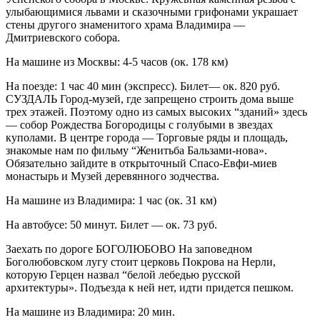
улыбающимися львами и сказочными грифонами украшает
стены другого знаменитого храма Владимира —
Дмитриевского собора.
На машине из Москвы: 4-5 часов (ок. 178 км)
На поезде: 1 час 40 мин (экспресс). Билет— ок. 820 руб.
СУЗДАЛЬ Город-музей, где запрещено строить дома выше
трех этажей. Поэтому одно из самых высоких “зданий» здесь
— собор Рождества Богородицы с голубыми в звездах
куполами. В центре города — Торговые ряды и площадь,
знакомые нам по фильму “Женитьба Бальзами-нова».
Обязательно зайдите в открыточный Спасо-Евфи-миев
монастырь и Музей деревянного зодчества.
На машине из Владимира: 1 час (ок. 31 км)
На автобусе: 50 минут. Билет — ок. 73 руб.
Заехать по дороге БОГОЛЮБОВО На заповедном
Боголюбовском лугу стоит церковь Покрова на Нерли,
которую Герцен назвал “белой лебедью русской
архитектуры». Подъезда к ней нет, идти придется пешком.
На машине из Владимира: 20 мин.