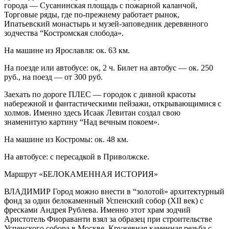
города — Сусанинская площадь с пожарной каланчой,
Торговые ряды, где по-прежнему работает рынок,
Ипатьевский монастырь и музей-заповедник деревянного
зодчества “Костромская слобода».
На машине из Ярославля: ок. 63 км.
На поезде или автобусе: ок, 2 ч. Билет на автобус — ок. 250
руб., на поезд — от 300 руб.
Заехать по дороге ПЛЕС — городок с дивной красоты
набережной и фантастическими пейзажи, открывающимися с
холмов. Именно здесь Исаак Левитан создал свою
знаменитую картину “Над вечным покоем».
На машине из Костромы: ок. 48 км.
На автобусе: с пересадкой в Приволжске.
Маршрут «БЕЛОКАМЕННАЯ ИСТОРИЯ»
ВЛАДИМИР Город можно внести в “золотой» архитектурный
фонд за один белокаменный Успенский собор (XII век) с
фресками Андрея Рублева. Именно этот храм зодчий
Аристотель Фиораванти взял за образец при строительстве
Успенского собора в Москве. Кружевная каменная резьба с