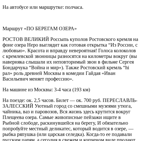
На автобусе или маршрутке: полчаса.
Маршрут «ПО БЕРЕГАМ ОЗЕРА»
РОСТОВ ВЕЛИКИЙ Россыпь куполов Ростовского кремля на
фоне озера Неро выглядит как готовая открытка “Из России, с
любовью». Красота и вправду невероятная! Голоса колоколов
с кремлевской звонницы разносятся на километры вокруг (вы
наверняка слышали их неповторимый звон в фильме Сергея
Бондарчука “Война и мир»). Также Ростовский кремль “hi
рал» роль древней Москвы в комедии Гайдая «Иван
Васильевич меняет профессию».
На машине из Москвы: 3-4 часа (193 км)
На поезде: ок. 2,5 часов. Билет — ок. 700 руб. ПЕРЕСЛАВЛЬ-
ЗАЛЕССКИЙ Уютный город со смешными музеями утюга,
чайника, ваз и паровозов, Вся жизнь здесь крутится вокруг
Плещеева озера. Самые живописные пейзажи ищите в
Рыбной слободе, раскинувшейся на берегу, И обязательно
попробуйте местный деликатес, который водится в озере, —
рыбка ряпушка (или царская селедка). Когда-то ее подавали
русским царям, а сегодня в свежем и копченом виде продают