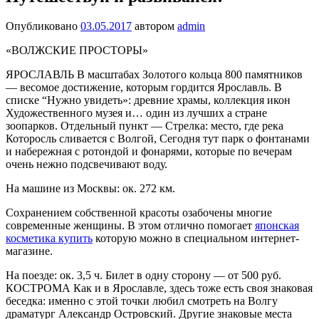
Опубликовано
03.05.2017
автором
admin
«ВОЛЖСКИЕ ПРОСТОРЫ»
ЯРОСЛАВЛЬ В масштабах Золотого кольца 800 памятников
— весомое достижение, которым гордится Ярославль. В
списке “Нужно увидеть»: древние храмы, коллекция икон
Художественного музея и… один из лучших а стране
зоопарков. Отдельный пункт — Стрелка: место, где река
Которосль сливается с Волгой, Сегодня тут парк о фонтанами
и набережная с ротондой и фонарями, которые по вечерам
очень нежно подсвечивают воду.
На машине из Москвы: ок. 272 км.
Сохранением собственной красоты озабочены многие
современные женщины. В этом отлично помогает
японская
косметика купить
которую можно в специальном интернет-
магазине.
На поезде: ок. 3,5 ч. Билет в одну сторону — от 500 руб.
КОСТРОМА Как и в Ярославле, здесь тоже есть своя знаковая
беседка: именно с этой точки любил смотреть на Волгу
драматург Александр Островский. Другие знаковые места