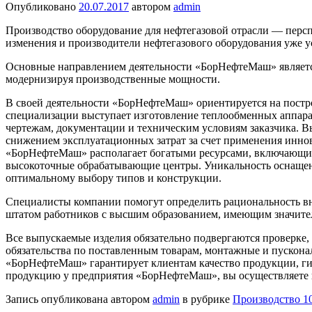
Опубликовано
20.07.2017
автором
admin
Производство оборудование для нефтегазовой отрасли — перспе
изменения и производители нефтегазового оборудования уже ус
Основные направлением деятельности «БорНефтеМаш» является
модернизируя производственные мощности.
В своей деятельности «БорНефтеМаш» ориентируется на постр
специализации выступает изготовление теплообменных аппара
чертежам, документации и техническим условиям заказчика. В
снижением эксплуатационных затрат за счет применения инно
«БорНефтеМаш» располагает богатыми ресурсами, включающими
высокоточные обрабатывающие центры. Уникальность оснащени
оптимальному выбору типов и конструкции.
Специалисты компании помогут определить рациональность вне
штатом работников с высшим образованием, имеющим значител
Все выпускаемые изделия обязательно подвергаются проверке,
обязательства по поставленным товарам, монтажные и пускона
«БорНефтеМаш» гарантирует клиентам качество продукции, ги
продукцию у предприятия «БорНефтеМаш», вы осуществляете вк
Запись опубликована автором
admin
в рубрике
Производство 1