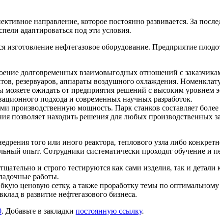
ктивное направление, которое постоянно развивается. За после
пели адаптироваться под эти условия.
 изготовление нефтегазовое оборудование. Предприятие плодот
оение долговременных взаимовыгодных отношений с заказчикам
тов, резервуаров, аппараты воздушного охлаждения. Номенклат
ы можете ожидать от предприятия решений с высоким уровнем э
вационного подхода и современных научных разработок.
 производственную мощность. Парк станков составляет более 
я позволяет находить решения для любых производственных зад
дрения того или иного реактора, теплового узла либо конкрет
ьный опыт. Сотрудники систематически проходят обучение и п
 тщательно и строго тестируются как сами изделия, так и детал
ладочные работы.
бкую ценовую сетку, а также проработку темы по оптимальному
лад в развитие нефтегазового бизнеса.
0
. Добавьте в закладки
постоянную ссылку
.