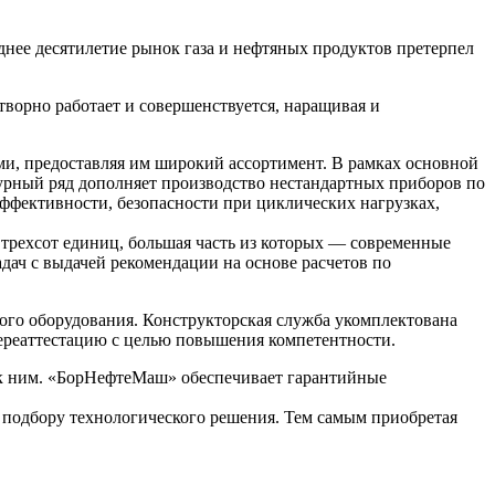
днее десятилетие рынок газа и нефтяных продуктов претерпел
ворно работает и совершенствуется, наращивая и
и, предоставляя им широкий ассортимент. В рамках основной
урный ряд дополняет производство нестандартных приборов по
ффективности, безопасности при циклических нагрузках,
трехсот единиц, большая часть из которых — современные
ач с выдачей рекомендации на основе расчетов по
ного оборудования. Конструкторская служба укомплектована
ереаттестацию с целью повышения компетентности.
и к ним. «БорНефтеМаш» обеспечивает гарантийные
 подбору технологического решения. Тем самым приобретая