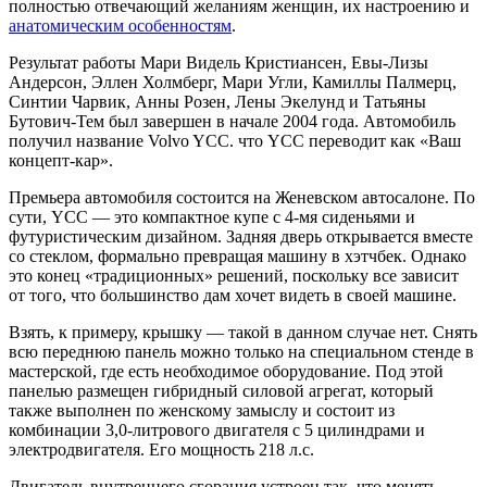
полностью отвечающий желаниям женщин, их настроению и
анатомическим особенностям
.
Результат работы Мари Видель Кристиансен, Евы-Лизы
Андерсон, Эллен Холмберг, Мари Угли, Камиллы Палмерц,
Синтии Чарвик, Анны Розен, Лены Экелунд и Татьяны
Бутович-Тем был завершен в начале 2004 года. Автомобиль
получил название Volvo YCC. что YCC переводит как «Ваш
концепт-кар».
Премьера автомобиля состоится на Женевском автосалоне. По
сути, YCC — это компактное купе с 4-мя сиденьями и
футуристическим дизайном. Задняя дверь открывается вместе
со стеклом, формально превращая машину в хэтчбек. Однако
это конец «традиционных» решений, поскольку все зависит
от того, что большинство дам хочет видеть в своей машине.
Взять, к примеру, крышку — такой в ​​данном случае нет. Снять
всю переднюю панель можно только на специальном стенде в
мастерской, где есть необходимое оборудование. Под этой
панелью размещен гибридный силовой агрегат, который
также выполнен по женскому замыслу и состоит из
комбинации 3,0-литрового двигателя с 5 цилиндрами и
электродвигателя. Его мощность 218 л.с.
Двигатель внутреннего сгорания устроен так, что менять