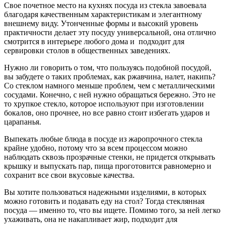
Свое почетное место на кухнях посуда из стекла завоевала
благодаря качественным характеристикам и элегантному
внешнему виду. Утонченные формы и высокий уровень
практичности делает эту посуду универсальной, она отлично
смотрится в интерьере любого дома и подходит для
сервировки столов в общественных заведениях.
Нужно ли говорить о том, что пользуясь подобной посудой,
вы забудете о таких проблемах, как ржавчина, налет, накипь?
Со стеклом намного меньше проблем, чем с металлическими
сосудами. Конечно, с ней нужно обращаться бережно. Это не
то хрупкое стекло, которое используют при изготовлении
бокалов, оно прочнее, но все равно стоит избегать ударов и
царапанья.
Выпекать любые блюда в посуде из жаропрочного стекла
крайне удобно, потому что за всем процессом можно
наблюдать сквозь прозрачные стенки, не придется открывать
крышку и выпускать пар, пища проготовится равномерно и
сохранит все свои вкусовые качества.
Вы хотите пользоваться надежными изделиями, в которых
можно готовить и подавать еду на стол? Тогда стеклянная
посуда — именно то, что вы ищете. Помимо того, за ней легко
ухаживать, она не накапливает жир, подходит для