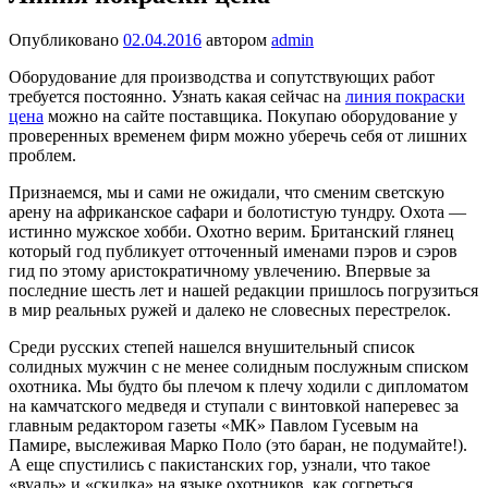
Опубликовано
02.04.2016
автором
admin
Оборудование для производства и сопутствующих работ
требуется постоянно. Узнать какая сейчас на
линия покраски
цена
можно на сайте поставщика. Покупаю оборудование у
проверенных временем фирм можно уберечь себя от лишних
проблем.
Признаемся, мы и сами не ожидали, что сме­ним светскую
арену на африканское сафари и болотистую тундру. Охота —
истинно мужское хобби. Охотно верим. Британский глянец
который год публикует отточенный именами пэров и сэров
гид по этому аристо­кратичному увлечению. Впервые за
последние шесть лет и нашей редакции пришлось погрузиться
в мир реальных ружей и далеко не словесных перестрелок.
Среди русских степей нашелся внушительный список
солидных муж­чин с не менее солидным послужным списком
охотника. Мы будто бы плечом к плечу ходили с дипломатом
на камчатского медведя и ступали с винтов­кой наперевес за
главным редактором газеты «МК» Павлом Гусевым на
Памире, выслеживая Марко Поло (это баран, не подумайте!).
А еще спустились с пакистанских гор, узнали, что такое
«вуаль» и «скидка» на языке охотников, как согреться,