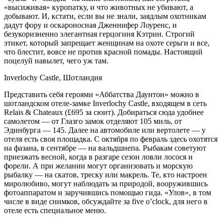
«высиживая» куропатку, и что животных не убивают, а
добывают. И, кстати, если вы не знали, за­ядлым охотникам
дадут фору и оскароносная Дженнифер Лоуренс, и
безукоризненно элегантная герцогиня Кэтрин. Строгий
этикет, который запрещает женщинам на охоте серьги и все,
что блестит, вовсе не против красной помады. Настоящий
поцелуй навылет, чего уж там.
Inverlochy Castle, Шотландия
Представить себя героями «Аббатства Даунтон» мож­но в
шотландском отеле-замке Inverlochy Castle, вхо­дящем в сеть
Relais & Chateaux (£695 за сюит). Доби­раться сюда удобнее
самолетом — от Глазго замок отделяют 105 миль, от
Эдинбурга — 145. Далее на автомобиле или вертолете — у
отеля есть своя площадка. С октября по фев­раль здесь охотятся
на фазана, в сентябре — на вальдшнепа. Рыбакам советуют
приезжать весной, когда в разгаре сезон ловли лосося и
форели. А при желании могут организовать и морскую
рыбалку — на скатов, треску или макрель. Те, кто настроен
миролюбиво, могут наблюдать за природой, вооружившись
фотоаппаратом и заручившись помощью гида. «Улов», в том
числе в виде снимков, обсуждайте за five o’clock, для него в
отеле есть специальное меню.