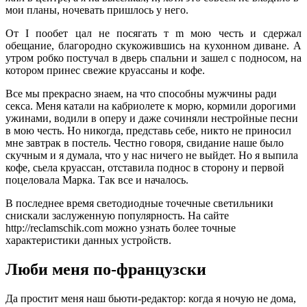
мои планы, ночевать пришлось у него.
От I пообет цал не посягать т m мою честь и сдержал
обещание, благородно скукожившись на кухонном диване. А
утром робко постучал в дверь спальни и зашел с подносом, на
котором принес свежие круассаны и кофе.
Все мы прекрасно знаем, на что способны мужчины ради
секса. Меня катали на кабриолете к морю, кормили дорогими
ужинами, водили в оперу и даже сочиняли нестройные песни
в мою честь. Но никогда, представь себе, никто не приносил
мне завтрак в постель. Честно говоря, свидание наше было
скучным и я думала, что у нас ничего не выйдет. Но я выпила
кофе, сьела круассан, отставила поднос в сторону и первой
поцеловала Марка. Так все и началось.
В последнее время светодиодные точечные светильники
снискали заслуженную популярность. На сайте
http://reclamschik.com можно узнать более точные
характеристики данных устройств.
Люби меня по-французски
Да простит меня наш бьюти-редактор: когда я ночую не дома,