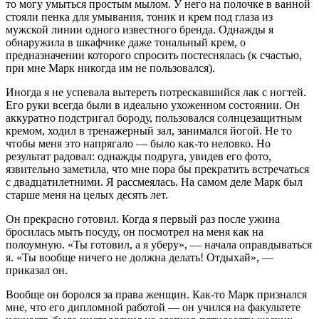
то могу умыться простым мылом. У него на полочке в ванной
стояли пенка для умывания, тоник и крем под глаза из
мужской линии одного известного бренда. Однажды я
обнаружила в шкафчике даже тональный крем, о
предназначении которого спросить постеснялась (к счастью,
при мне Марк никогда им не пользовался).
Иногда я не успевала вытереть потрескавшийся лак с ногтей.
Его руки всегда были в идеально ухоженном состоянии. Он
аккуратно подстригал бороду, пользовался солнцезащитным
кремом, ходил в тренажерный зал, занимался йогой. Не то
чтобы меня это напрягало — было как-то неловко. Но
результат радовал: однажды подруга, увидев его фото,
язвительно заметила, что мне пора бы прекратить встречаться
с двадцатилетними. Я рассмеялась. На самом деле Марк был
старше меня на целых десять лет.
Он прекрасно готовил. Когда я первый раз после ужина
бросилась мыть посуду, он посмотрел на меня как на
полоумную. «Ты готовил, а я уберу», — начала оправдываться
я. «Ты вообще ничего не должна делать! Отдыхай», —
приказал он.
Вообще он боролся за права женщин. Как-то Марк признался
мне, что его дипломной работой — он учился на факультете