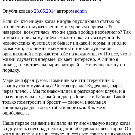
Опубликовано
23.06.2014
автором
admin
Если бы кто-нибудь когда-нибудь опубликовал статью об
отношениях с мужественным и суровым парнем, я бы,
наверное, возмутилась: что же здесь вообще необычного? Так
и моя история кому-нибудь может показаться скучной. В
человеческих чувствах не бывает никакой нормы, и вполне
возможно, что нежные мужчины с тонкой душевной
организацией встречаются тебе на каждом шагу. Но все, что в
жизни случается впервые, бывает интересно. А лично я
никогда не встречала пария, который… Но лучше начну по
порядку.
Марк был французом. Помнишь все эти стереотипы о
французских мужчинах? Чистая правда! Кудряшки, шарф
через плечо… Мы познакомились в разговорном клубе, и я
сразу подумала: ах, какой подлец! Ловелас и бабник. Такой
только поматросит и бросит — словом, идеальная
кандидатура для того, чтобы влюбиться. Как же я
ошибалась…
Наше первое свидание выпало на ту аномальную весну, когда
в одну ночь снегопад неожиданно обездвижил весь город. Он
жил в центре, а я на выселках, и, хотя это совсем не входило в