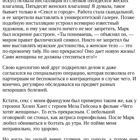
искусств-была инсталляция из слепков пятидесяти жеских
влагалищ. Пятьдесят женских влагалищ! Я думала, такое
бывает только в «Сексе и городе». Работа стала скандальной,
и ее запретили выставлять в университетской галерее. Позже
подобную инсталляцию устроил всемирно известный
художник, и ему уже никто ничего не мог запретить. Марк
был искренне расстроен. «Ты понимаешь, — объяснял он, —
миром правит фаллический символ. Никто не запретил бы
мне выставлять мужские достоинства, а женское тело — это
по-прежнему табу. Но оно прекрасно! Оно дает новую жизнь!
Сами женщины не должны стесняться его!»
Свою идеологию мой друг подкреплял делом и даже
согласился на специальную операцию, которая позволяла его
партнершам не беспокоиться о контрацепции в случае чего. И
конечно, регулярно обследовался на предмет разных
нехороших болезней.
Кстати, секс с моим французом был примерно таким же, как у
героини Хелен Хант с героем Мела Гибсона в фильме «Чего
хотят женщины». То есть прекрасным. С небольшой
оговоркой: он стонал, как актриса порнофильма. После Марк
любил обниматься и болтать до утра. Не пойми меня
неправильно, это здорово.
Но когда ты целый вечер гуляешь по городу, а потом еще