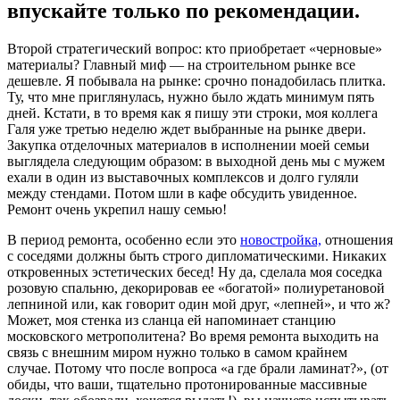
впускайте только по рекомендации.
Второй стратегический вопрос: кто приобретает «черновые»
материалы? Главный миф — на строительном рынке все
дешевле. Я побывала на рынке: срочно понадобилась плитка.
Ту, что мне приглянулась, нужно было ждать минимум пять
дней. Кстати, в то время как я пишу эти строки, моя коллега
Галя уже третью неделю ждет выбранные на рынке двери.
Закупка отделочных материалов в исполнении моей семьи
выглядела следующим образом: в выходной день мы с мужем
ехали в один из выставочных комплексов и долго гуляли
между стендами. Потом шли в кафе обсудить увиденное.
Ремонт очень укрепил нашу семью!
В период ремонта, особенно если это
новостройка,
отношения
с соседями должны быть строго дипломатическими. Никаких
откровенных эстетических бесед! Ну да, сделала моя соседка
розовую спальню, декорировав ее «богатой» полиуретановой
лепниной или, как говорит один мой друг, «лепней», и что ж?
Может, моя стенка из сланца ей напоминает станцию
московского метрополитена? Во время ремонта выходить на
связь с внешним миром нужно только в самом крайнем
случае. Потому что после вопроса «а где брали ламинат?», (от
обиды, что ваши, тщательно протонированные массивные