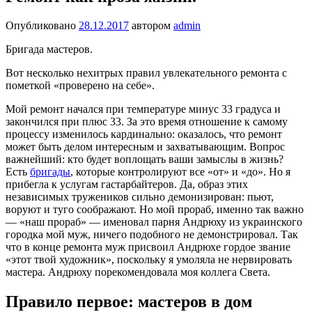
Опубликовано
28.12.2017
автором
admin
Бригада мастеров.
Вот несколько нехитрых правил увлекательного ремонта с
пометкой «проверено на себе».
Мой ремонт начался при температуре минус 33 градуса и
закончился при плюс 33. За это время отношение к самому
процессу изменилось кардинально: оказалось, что ремонт
может быть делом интересным и захватывающим. Вопрос
важнейший: кто будет воплощать ваши замыслы в жизнь?
Есть
бригады
, которые контролируют все «от» и «до». Но я
прибегла к услугам гастарбайтеров. Да, образ этих
независимых тружеников сильно демонизирован: пьют,
воруют и туго соображают. Но мой прораб, именно так важно
— «наш прораб» — именовал парня Андрюху из украинского
городка мой муж, ничего подобного не демонстрировал. Так
что в конце ремонта муж присвоил Андрюхе гордое звание
«этот твой художник», поскольку я умоляла не нервировать
мастера. Андрюху порекомендовала моя коллега Света.
Правило первое: мастеров в дом