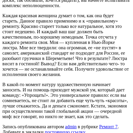
доски, так обозвали, хочется рыдать!), вы начнете испытывать
комплекс неполноценности.
Каждая красивая женщина думает о том, как она будет
стареть. Данное правило применимо и к «правильному»
ремонту. Красиво стареет только все натуральное, хотя это
стоит недешево. И каждый ваш шаг должен быть
качественным, по-хорошему немодным. Точка отсчета у
каждого ремонта своя. Моя — купленная в Нью-Йорке
люстра. Мне все твердили: она огромная, ее «не пустят» в
самолет, американский стандарт не подходит для России, ее
разобьют грузчики в Шереметьеве! Что в результате? Люстра
висит в гостиной! Вывод? Если вам действительно чего- то
хочется — не останавливайте себя. Получите удовольствие от
исполнения своего желания.
В какой-то момент натуру художественную начинает
заносить. И на помощь приходит мужской ум, который дает
команду: «Упрощать!». Это универсальное правило: если вы
сомневаетесь, не стоит ли добавить еще чуть-чуть «красоты»,
лучше откажитесь. Да и деньги сэкономит. Кстати, экономия
при осуществлении такой глобальной акции — очередной
миф: все говорят, но никто не знает, как это сделать.
Запись опубликована автором
admin
в рубрике
Ремонт 7
.
Добавьте в закладки
постоянную ссылку
.