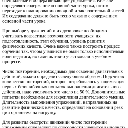
специаль­ные и общеразвивающие упражнения. Вначале
определяют содержание основной части урока, потом
переходят к планированию вводной и заключительной частей.
Их содержание долж­но быть тесно увязано с содержанием
основ­ной части урока.
При выборе упражнений и их дозировке необходимо
учитывать возрастные возможности учащихся, их
подготовленность, этап обуче­ния, уровень развития
физических качеств. Очень важно также построить процесс
обуче­ния так, чтобы учащиеся не были только ис­полнителями
воли педагога, но сами активно участвовали в учебном
процессе.
Число повторений, необходимых для освое­ния двигательных
действий, можно опреде­лить следующим образом. Подсчитав
количе­ство повторений, которое потребовалось уча­щимся для
первых безошибочных попыток выполнения двигательного
действия, надо увели­чить это число на 50 %. Дополнительные
попытки необходимы для закрепления двига­тельного умения.
Длительность выполнения упражнений, направленных на
развитие физиче­ских качеств, определяют на основании реак­
ции организма на нагрузку.
Для развития быстроты движений число повто­рений
упражнений определяют по способно­сти учащихся выполнять