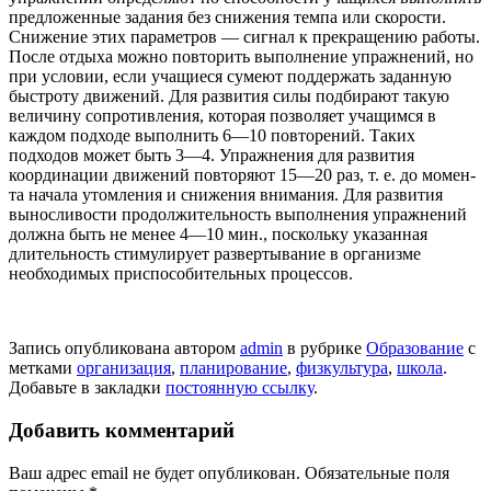
предложенные зада­ния без снижения темпа или скорости.
Сниже­ние этих параметров — сигнал к прекраще­нию работы.
После отдыха можно повторить выполнение упражнений, но
при условии, если учащиеся сумеют поддержать заданную
быстро­ту движений. Для развития силы подбирают такую
величину сопротивления, которая позво­ляет учащимся в
каждом подходе выполнить 6—10 повторений. Таких
подходов может быть 3—4. Упражнения для развития
координации движений повторяют 15—20 раз, т. е. до момен­
та начала утомления и снижения внимания. Для развития
выносливости продолжитель­ность выполнения упражнений
должна быть не менее 4—10 мин., поскольку указанная
длительность стимулирует развертывание в организме
необходимых приспособительных процессов.
Запись опубликована автором
admin
в рубрике
Образование
с
метками
организация
,
планирование
,
физкультура
,
школа
.
Добавьте в закладки
постоянную ссылку
.
Добавить комментарий
Ваш адрес email не будет опубликован.
Обязательные поля