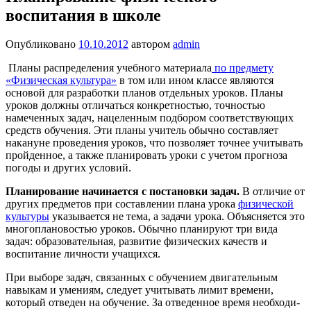
воспитания в школе
Опубликовано
10.10.2012
автором
admin
Планы распределения учебного материала
по предмету
«Физическая культура»
в том или ином классе являются
основой для разработ­ки планов отдельных уроков. Планы
уроков должны отличаться конкретностью, точностью
намеченных задач, нацеленным подбором соот­ветствующих
средств обучения. Эти планы учитель обычно составляет
накануне проведения уроков, что позволяет точнее учитывать
прой­денное, а также планировать уроки с учетом прогноза
погоды и других условий.
Планирование
начинается
с
постановки
задач
.
В отличие от
других предметов при состав­лении плана урока
физической
культуры
указывается не тема, а задачи урока. Объяс­няется это
многоплановостью уроков. Обычно планируют три вида
задач: образовательная, развитие физических ка­честв и
воспитание личности учащихся.
При выборе задач, связанных с обучением двигательным
навыкам и умениям, следует учитывать лимит времени,
который отведен на обучение. За отведенное время необходи­