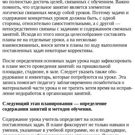
мо полностью достичь целей, связанных с обуче­нием. Важно
помнить, что отдельное занятие является элементом
логически связанных меж­ду собой уроков. Поэтому задачи и
содержа­ние конкретных уроков должны быть, с одной
стороны, относительно самостоятельными, а с другой —
непосредственно связаны с задачами и содержанием смежных
занятий. Исходя из этого иногда целесообразнее составлять
планы не на отдельные уроки, а на несколько
взаимосвязанных, внося затем в планы по ходу выполнения
поставленных задач некоторые кор­рективы.
После определения основных задач урока надо зафиксировать
в плане место проведе­ния занятий: на пришкольной
площадке, стадионе, в зале. Следует указать также обо­
рудование и инвентарь, которые потребуются на уроке. Эта
запись помогает педагогу забла­говременно позаботиться о
материальной части урока и не тратить затем время на исправ­
ление недоработок в организации занятий.
Следующий
этап
планирования
—
определе­ние
содержания
занятий
и
методов
обучения
.
Содержание урока учитель определяет на осно­ве
поставленных задач. В плане фиксируют не только навыки и
умения, указанные в учеб­ной программе, но и подводящие,