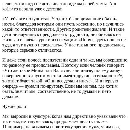
человек никогда не дотягивал до идеала сво­ей мамы. А в
ко1т>то верили уже с детства:
«У тебя все получится». У одних были домашние обязан­
ности, благодаря которым они пусть косвенно, но научи­лись
какой-то ответственности. Других родители жале­ли. И такие
дети не научились преодолевать трудности, не обижаясь на
жизнь, а извлекая уроки из ситуации: «По­нял, здесь пошел не
туда, а тут нужно переделать». У нас так много предпосылок,
которые серьезно отличаются.
И даже если полоса препятствий одна и та же, мы совер­шенно
по-разному ее преодолеваем. Поэтому если че­ловек говорит:
«Что же такое Миша или Валя сделали иначе, почему живут
совершенно в другом месте и име­ют другие возможности?»,
то ответ будет та­кой: «Они все делали иначе». И в первую
очередь — думали по-другому. Если мы не там, где хотим
бьггь, значит мы, соответст­венно, не то думали и пето
делали».
Чужие роли
Мы выросли в культуре, когда нам дирек­тивно указывали что-
то, и мы, не задумыва­ясь, продолжаем делать так же.
11апример, навязываем свою точку зрения мужу, учим его,