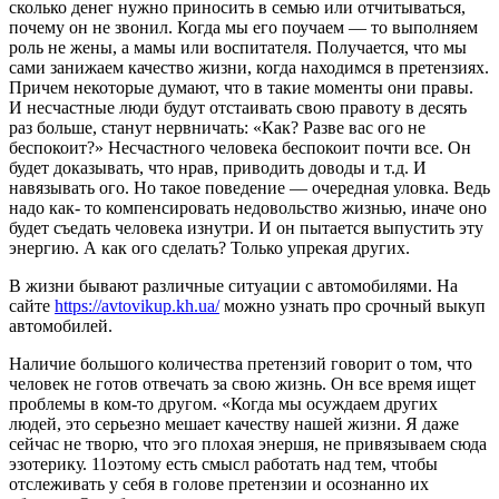
сколько денег нужно приносить в семью или отчитываться,
почему он не звонил. Ког­да мы его поучаем — то выполняем
роль не жены, а мамы или воспитателя. Получается, что мы
сами занижаем качество жизни, ког­да находимся в претензиях.
Причем некото­рые думают, что в такие моменты они пра­вы.
И несчастные люди будут отстаивать свою правоту в десять
раз больше, станут нервни­чать: «Как? Разве вас ого не
беспокоит?» Не­счастного человека беспокоит почти все. Он
будет доказы­вать, что нрав, приводить доводы и т.д. И
навязывать ого. Но такое поведение — очередная уловка. Ведь
надо как- то компенсировать недовольство жизнью, иначе оно
бу­дет съедать человека изнутри. И он пытается выпустить эту
энергию. А как ого сделать? Только упрекая других.
В жизни бывают различные ситуации с автомобилями. На
сайте
https://avtovikup.kh.ua/
можно узнать про срочный выкуп
автомобилей.
Наличие большого количества претензий говорит о том, что
человек не готов отвечать за свою жизнь. Он все вре­мя ищет
проблемы в ком-то другом. «Когда мы осуждаем других
людей, это серьезно мешает качеству нашей жизни. Я даже
сейчас не творю, что эго плохая энершя, не при­вязываем сюда
эзотерику. 11оэтому есть смысл работать над тем, чтобы
отслеживать у себя в голове претензии и осознанно их