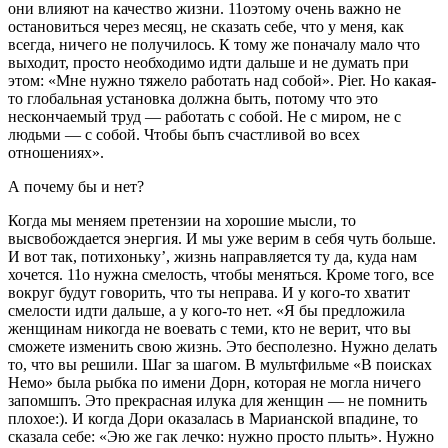
они влияют на качество жизни. 11оэтому очень важно не
остановиться через месяц, не сказать себе, что у меня, как
всегда, ничего не получи­лось. К тому же поначалу мало что
выходит, просто необходимо идти дальше и не думать при
этом: «Мне нужно тяжело работать над собой». Pier. Но какая-
то глобальная установ­ка должна быть, потому что это
нескончае­мый труд — работать с собой. Не с миром, не с
людьми — с собой. Чтобы бьпъ счастливой во всех
отношениях».
А почему бы и нет?
Когда мы меняем претензии на хорошие мысли, то
высвобождается энергия. И мы уже верим в себя чуть больше.
И вот так, по­тихоньку’, жизнь направляется ту да, куда нам
хочется. 11о нужна смелость, чтобы менять­ся. Кроме того, все
вокруг будут говорить, что ты неправа. И у кого-то хватит
смелости идти дальше, а у кого-то нет. «Я бы предложила
женщинам никогда не воевать с теми, кто не верит, что вы
сможете изменить свою жизнь. Это бесполезно. Нужно делать
то, что вы решили. Шаг за шагом. В мультфильме «В поисках
Немо» была рыбка по имени Дорн, которая не могла ничего
запомшпъ. Это пре­красная илука для женщин — не помнить
плохое:). И ког­да Дори оказалась в Марианской впадине, то
сказала себе: «Эю же гак лечко: нужно просто плыть». Нужно