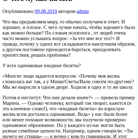
Опубликовано
09.08.2019
автором
admin
Что мы предъявляем миру, то обычно полу­чаем в ответ. И
хоро­шее, и плохое. С чего лучше начать, что­бы хорошего было
как можно больше? По словам психолога , от людей очень
часто можно услышать вопрос: «За что мне все это?» И
правда, почему у од­них все складывается наилучшим образом,
а другим постоянно приходится бороться, прео­долевать
препятствия, решать проблемы?
У всех одинаковые входные билеты?
«Многие люди задаются вопросом: «Почему моя жизнь
сложилась ваг так, а у Миши/Светы/Вали совсем по-другому?
Мы же выросли в одном дворе. Ходили в одну и ту же школу.
Потом в институт. Что они делали иначе?» — привела пример
Марина. — Од­нако человеку, который так творит, кажется (и
это ключевое слово!), что «входные биле­ты» во взрослую
жизнь всем достались оди­наковые. Ведь» у нас были более
или менее по­хожие возможности, мы получили примерно
одинаковое образование. По у каждого из нас могли быть
разные семейные ценности. На­пример, одним говорили: «Ты
ничего не сто­ишь» — и вечно с кем-то сравнивали. И этот