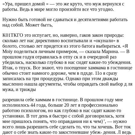
«Ура, пришел домой » — это же круто, что муж вернулся с
работы. Ведь в мире могло произойти все что угодно.
Нужно быть готовой не сдаваться и десяти­летиями работать
над собой. Может бьггь,
К01ТКГО это испугает, но, наверно, гаков за­кон природы:
сколько лет нас директивно воспитывали и «окунали» в
болото, столько лет придется из этого батога выбираться. «Я
Moiy поделиться личным примером, — ска­зала Марина. — В
прошлом годуя отравилась в отпу ск и в очередной раз
убедилась, насколько глубоко в нас сидят какие-то убеждения.
Итак, о тпуск. Все знают, что посещение хаммама в гостинице
обычно стоит намно­го дороже, чем в пдхде. 11о я сразу
записалась на три про­цедуры. Однако при этом дважды
мысленно нашла аргу­менты, чтобы оправдать свой выбор д ля
мужа, и трижды
разрешила себе хаммам в гостинице. В прошлом году мне
исполнилось 44 года, больше 20 лет я профессионально
работою психологом, но как глубоко в нас садят какие-то
установки. В тот день я быстро с собой договорилась, хотя
мне пришлось понять, что оправдания ни к чем}’, — нуж­но
всего лишь разрешить себе сделать то, что ты хочешь. Вот ток
дают о себе знать какие-то закостеневшие убеж- дения. Л ведь