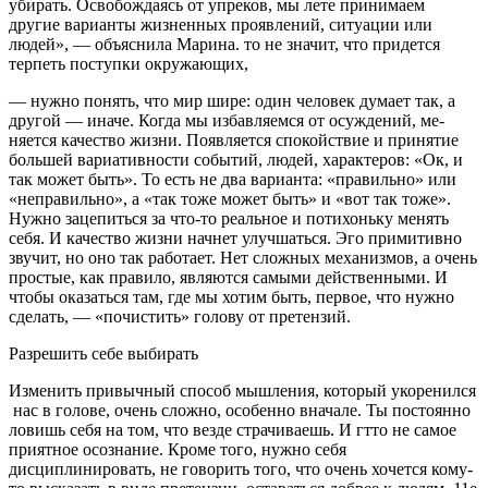
убирать. Освобождаясь от упреков, мы лете принимаем
другие варианты жизненных проявлений, си­туации или
людей», — объяснила Марина. то не значит, что придется
терпеть поступки окружающих,
— нужно понять, что мир шире: один человек думает так, а
другой — иначе. Когда мы избавляемся от осуждений, ме­
няется качество жизни. Появляется спокойствие и приня­тие
большей вариативности событий, людей, характеров: «Ок, и
так может быть». То есть не два варианта: «пра­вильно» или
«неправильно», а «так тоже может быть» и «вот так тоже».
Нужно зацепиться за что-то реальное и потихоньку менять
себя. И качество жизни начнет улучшаться. Эго примитивно
звучит, но оно так работает. Нет сложных меха­низмов, а очень
простые, как правило, являют­ся самыми действенными. И
чтобы оказаться там, где мы хотим быть, первое, что нужно
сде­лать, — «почистить» голову от претензий.
Разрешить себе выбирать
Изменить привычный способ мышления, ко­торый укоренился
нас в голове, очень слож­но, особенно вначале. Ты постоянно
ловишь себя на том, что везде страчиваешь. И гтто не са­мое
приятное осознание. Кроме того, нужно себя
дисциплинировать, не говорить того, что очень хочется кому-