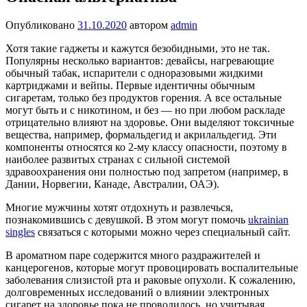
Опубликовано
31.10.2020
автором
admin
Хотя такие гаджеты и кажутся безобидными, это не так.
Популярны несколько вариантов: девайсы, нагре­вающие
обычный табак, испарители с одноразовыми жидкими
картриджа­ми и вейпы. Первые идентичны обыч­ным
сигаретам, только без продуктов горения. А все остальные
могут быть и с никотином, и без — но при любом раскладе
отрицательно влияют на здоровье. Они выделяют токсичные
вещества, например, формальдегид и акрилальдегид. Эти
компоненты относятся ко 2-му классу опасности, поэтому в
наиболее развитых странах с сильной системой
здравоохранения они полностью под запретом (на­пример, в
Дании, Норвегии, Канаде, Австралии, ОАЭ).
Многие мужчины хотят отдохнуть и развлечься,
познакомившись с девушкой. В этом могут помочь
ukrainian
singles
связаться с которыми можно через специальный сайт.
В ароматном паре содер­жится много раздражи­телей и
канцерогенов, которые могут провоци­ровать воспалительные
заболевания слизистой рта и раковые опухоли. К со­жалению,
долговременных исследований о влиянии электронных
сигарет на здо­ровье пока не проводилось, но учитывая