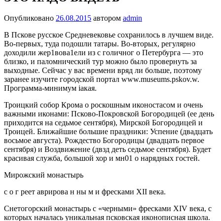
Опубликовано
26.08.2015
автором
admin
В Пскове русское Средневековье сохранилось в лучшем виде.
Во-первых, туда подошли татары. Во-вторых, регулярно
доходили жер1вова1ели из с голичног о Петербурга — это
близко, и паломнический тур можно было провернуть за
выходные. Сейчас у вас времени вряд ли больше, поэтому
заранее изучите городской портал www.museums.pskov.w.
Программа-минимум iакая.
Троицкий собор Крома о роскошным иконостасом и очень
важными иконами: Псково-Покровской Богородицей (ее день
приходится на седьмое сентября), Мирской Богородицей и
Троицей. Ближайшие большие праздники: Успение (двадцать
восьмое августа). Рождество Богородицы (двадцать первое
сентября) и Воздвижение (двзд деть седьмое сентября). Будет
красивая служба, большой хор и мн01 о нарядных гостей.
Мирожский монастырь
с о г реет аврирова н ны м и фресками XII века.
Снетогорский монастырь с «черными» фресками XIV века, с
которых началась уникальная псковская иконописная школа.