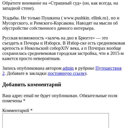
Обратите внимание на «Страшный суд» (он, как всегда, на
западной стене).
Усадьбы. Не только Пушкина ( www.pushkin. ellink.ru}, но и
Мусоргского, и Римского-Корсакова. Наводят на мысли об
обустройстве собственного дачного интерьера.
Русская возможность «залечь на дно в Брюгге» — это
съездить в Печоры и Изборск. В Избор-ске есть средневековая
крепость и Никольский соборXIV века, а п Ппчпрах вообще
сохранилась средневековая городская застройка, чти в 2015-м
кажется просто невероятным.
Запись опубликована автором
admin
в рубрике
Путешествия
2
. Добавьте в закладки
постоянную ссылку
.
Добавить комментарий
Ваш адрес email не будет опубликован.
Обязательные поля
помечены
*
Комментарий
*